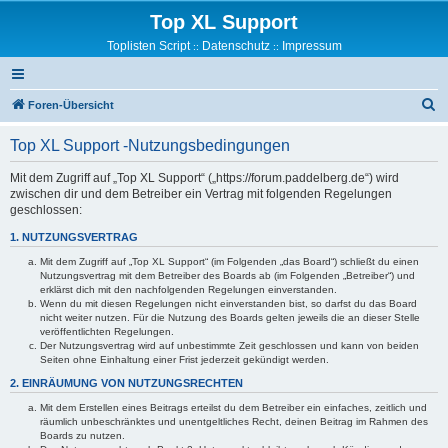
Top XL Support
Toplisten Script
Datenschutz
Impressum
::
::
S
Foren-Übersicht
u
Top XL Support -Nutzungsbedingungen
c
h
Mit dem Zugriff auf „Top XL Support“ („https://forum.paddelberg.de“) wird
zwischen dir und dem Betreiber ein Vertrag mit folgenden Regelungen
e
geschlossen:
1. NUTZUNGSVERTRAG
Mit dem Zugriff auf „Top XL Support“ (im Folgenden „das Board“) schließt du einen
Nutzungsvertrag mit dem Betreiber des Boards ab (im Folgenden „Betreiber“) und
erklärst dich mit den nachfolgenden Regelungen einverstanden.
Wenn du mit diesen Regelungen nicht einverstanden bist, so darfst du das Board
nicht weiter nutzen. Für die Nutzung des Boards gelten jeweils die an dieser Stelle
veröffentlichten Regelungen.
Der Nutzungsvertrag wird auf unbestimmte Zeit geschlossen und kann von beiden
Seiten ohne Einhaltung einer Frist jederzeit gekündigt werden.
2. EINRÄUMUNG VON NUTZUNGSRECHTEN
Mit dem Erstellen eines Beitrags erteilst du dem Betreiber ein einfaches, zeitlich und
räumlich unbeschränktes und unentgeltliches Recht, deinen Beitrag im Rahmen des
Boards zu nutzen.