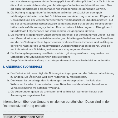
und der Verletzung wesentlicher Vertragspflichten (Kardinalpflichten) nur für Schäden,
die auf ein vorsätzliches oder grob fahrlässiges Verhalten zurückzuführen sind. Dies
gilt auch für mittelbare Folgeschäden wie insbesondere entgangenen Gewinn.
Die Haftung ist gegenüber Verbrauchern außer bei vorsätzlichem oder grob
fahrlässigem Verhalten oder bei Schäden aus der Verletzung von Leben, Körper und
Gesundheit und der Verletzung wesentlicher Vertragspflichten (Kardinalpflichten) auf
die bei Vertragsschluss typischerweise vorhersehbaren Schäden und im übrigen der
Höhe nach auf die vertragstypischen Durchschnittsschäden begrenzt. Dies gilt auch
für mittelbare Folgeschäden wie insbesondere entgangenen Gewinn.
Die Haftung ist gegenüber Unternehmern außer bei der Verletzung von Leben, Körper
und Gesundheit oder vorsätzlichem oder grob fahrlässigem Verhalten des Betreibers
auf die bei Vertragsschluss typischerweise vorhersehbaren Schäden und im Übrigen
der Höhe nach auf die vertragstypischen Durchschnittsschäden begrenzt. Dies gilt
auch für mittelbare Schäden, insbesondere entgangenen Gewinn.
Die Haftungsbegrenzung der Absätze a bis c gilt sinngemäß auch zugunsten der
Mitarbeiter und Erfüllungsgehilfen des Betreibers.
Ansprüche für eine Haftung aus zwingendem nationalem Recht bleiben unberührt.
6. ÄNDERUNGSVORBEHALT
Der Betreiber ist berechtigt, die Nutzungsbedingungen und die Datenschutzerklärung
zu ändern. Die Änderung wird dem Nutzer per E-Mail mitgeteilt.
Der Nutzer ist berechtigt, den Änderungen zu widersprechen. Im Falle des
Widerspruchs erlischt das zwischen dem Betreiber und dem Nutzer bestehende
Vertragsverhältnis mit sofortiger Wirkung.
Die Änderungen gelten als anerkannt und verbindlich, wenn der Nutzer den
Änderungen zugestimmt hat.
Informationen über den Umgang mit deinen persönlichen Daten sind in der
Datenschutzerklärung enthalten.
Zurück zur vorherigen Seite