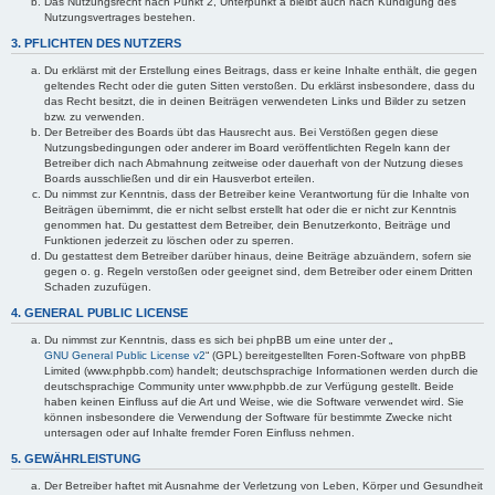
Das Nutzungsrecht nach Punkt 2, Unterpunkt a bleibt auch nach Kündigung des
Nutzungsvertrages bestehen.
3. PFLICHTEN DES NUTZERS
Du erklärst mit der Erstellung eines Beitrags, dass er keine Inhalte enthält, die gegen
geltendes Recht oder die guten Sitten verstoßen. Du erklärst insbesondere, dass du
das Recht besitzt, die in deinen Beiträgen verwendeten Links und Bilder zu setzen
bzw. zu verwenden.
Der Betreiber des Boards übt das Hausrecht aus. Bei Verstößen gegen diese
Nutzungsbedingungen oder anderer im Board veröffentlichten Regeln kann der
Betreiber dich nach Abmahnung zeitweise oder dauerhaft von der Nutzung dieses
Boards ausschließen und dir ein Hausverbot erteilen.
Du nimmst zur Kenntnis, dass der Betreiber keine Verantwortung für die Inhalte von
Beiträgen übernimmt, die er nicht selbst erstellt hat oder die er nicht zur Kenntnis
genommen hat. Du gestattest dem Betreiber, dein Benutzerkonto, Beiträge und
Funktionen jederzeit zu löschen oder zu sperren.
Du gestattest dem Betreiber darüber hinaus, deine Beiträge abzuändern, sofern sie
gegen o. g. Regeln verstoßen oder geeignet sind, dem Betreiber oder einem Dritten
Schaden zuzufügen.
4. GENERAL PUBLIC LICENSE
Du nimmst zur Kenntnis, dass es sich bei phpBB um eine unter der „
GNU General Public License v2
“ (GPL) bereitgestellten Foren-Software von phpBB
Limited (www.phpbb.com) handelt; deutschsprachige Informationen werden durch die
deutschsprachige Community unter www.phpbb.de zur Verfügung gestellt. Beide
haben keinen Einfluss auf die Art und Weise, wie die Software verwendet wird. Sie
können insbesondere die Verwendung der Software für bestimmte Zwecke nicht
untersagen oder auf Inhalte fremder Foren Einfluss nehmen.
5. GEWÄHRLEISTUNG
Der Betreiber haftet mit Ausnahme der Verletzung von Leben, Körper und Gesundheit