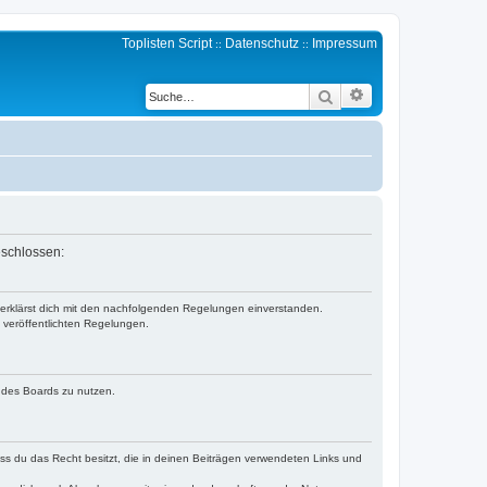
Toplisten Script
Datenschutz
Impressum
::
::
Erweiterte Suche
Suche
eschlossen:
d erklärst dich mit den nachfolgenden Regelungen einverstanden.
e veröffentlichten Regelungen.
n des Boards zu nutzen.
dass du das Recht besitzt, die in deinen Beiträgen verwendeten Links und