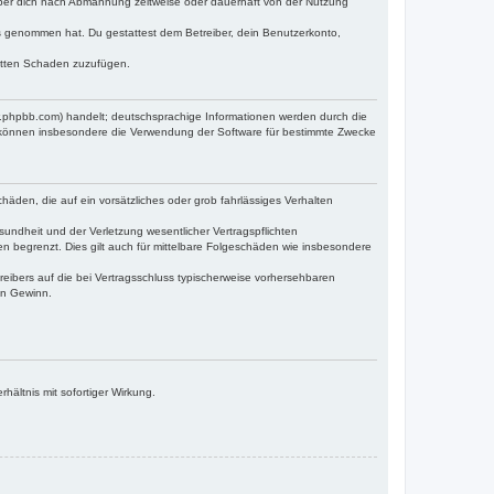
iber dich nach Abmahnung zeitweise oder dauerhaft von der Nutzung
tnis genommen hat. Du gestattest dem Betreiber, dein Benutzerkonto,
ritten Schaden zuzufügen.
w.phpbb.com) handelt; deutschsprachige Informationen werden durch die
e können insbesondere die Verwendung der Software für bestimmte Zwecke
häden, die auf ein vorsätzliches oder grob fahrlässiges Verhalten
undheit und der Verletzung wesentlicher Vertragspflichten
n begrenzt. Dies gilt auch für mittelbare Folgeschäden wie insbesondere
eibers auf die bei Vertragsschluss typischerweise vorhersehbaren
en Gewinn.
ältnis mit sofortiger Wirkung.