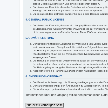
Der Betreiber des Boards übt das Hausrecht aus. Bei Verstößen g
dieses Boards ausschließen und dir ein Hausverbot erteilen.
Du nimmst zur Kenntnis, dass der Betreiber keine Verantwortung für 
Beiträge und Funktionen jederzeit zu löschen oder zu sperren.
Du gestattest dem Betreiber darüber hinaus, deine Beiträge abzuä
4. GENERAL PUBLIC LICENSE
Du nimmst zur Kenntnis, dass es sich bei phpBB um eine unter der 
deutschsprachige Community unter www.phpbb.de zur Verfügung gest
nicht untersagen oder auf Inhalte fremder Foren Einfluss nehmen.
5. GEWÄHRLEISTUNG
Der Betreiber haftet mit Ausnahme der Verletzung von Leben, Körper
zurückzuführen sind. Dies gilt auch für mittelbare Folgeschäden 
Die Haftung ist gegenüber Verbrauchern außer bei vorsätzlichem o
(Kardinalpflichten) auf die bei Vertragsschluss typischerweise vo
entgangenen Gewinn.
Die Haftung ist gegenüber Unternehmern außer bei der Verletzung 
Schäden und im Übrigen der Höhe nach auf die vertragstypischen 
Die Haftungsbegrenzung der Absätze a bis c gilt sinngemäß auch zu
Ansprüche für eine Haftung aus zwingendem nationalem Recht blei
6. ÄNDERUNGSVORBEHALT
Der Betreiber ist berechtigt, die Nutzungsbedingungen und die Dat
Der Nutzer ist berechtigt, den Änderungen zu widersprechen. Im Fa
Die Änderungen gelten als anerkannt und verbindlich, wenn der N
Informationen über den Umgang mit deinen persönlichen Daten 
Zurück zur vorherigen Seite