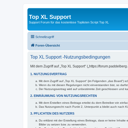
Top XL Support
Support Forum für das kostenlose Toplisten Script Top XL
Schnellzugriff
Foren-Übersicht
Top XL Support -Nutzungsbedingungen
Mit dem Zugriff auf „Top XL Support“ („https://forum.paddelber
1. NUTZUNGSVERTRAG
Mit dem Zugriff auf „Top XL Support“ (im Folgenden „das Board“) s
Wenn du mit diesen Regelungen nicht einverstanden bist, so darfst 
Der Nutzungsvertrag wird auf unbestimmte Zeit geschlossen und kan
2. EINRÄUMUNG VON NUTZUNGSRECHTEN
Mit dem Erstellen eines Beitrags erteilst du dem Betreiber ein ein
Das Nutzungsrecht nach Punkt 2, Unterpunkt a bleibt auch nach 
3. PFLICHTEN DES NUTZERS
Du erklärst mit der Erstellung eines Beitrags, dass er keine Inhalt
Bilder zu setzen bzw. zu verwenden.