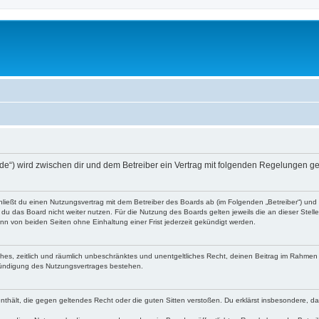
g.de“) wird zwischen dir und dem Betreiber ein Vertrag mit folgenden Regelungen g
chließt du einen Nutzungsvertrag mit dem Betreiber des Boards ab (im Folgenden „Betreiber“) un
du das Board nicht weiter nutzen. Für die Nutzung des Boards gelten jeweils die an dieser Stell
n von beiden Seiten ohne Einhaltung einer Frist jederzeit gekündigt werden.
faches, zeitlich und räumlich unbeschränktes und unentgeltliches Recht, deinen Beitrag im Rahme
Kündigung des Nutzungsvertrages bestehen.
e enthält, die gegen geltendes Recht oder die guten Sitten verstoßen. Du erklärst insbesondere, 