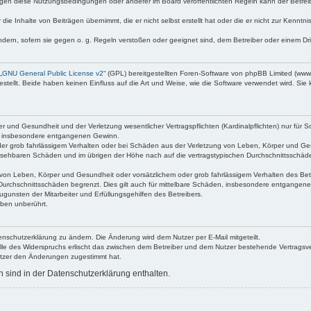
egen diese Nutzungsbedingungen oder anderer im Board veröffentlichten Regeln kann der Betre
die Inhalte von Beiträgen übernimmt, die er nicht selbst erstellt hat oder die er nicht zur Kenn
ndern, sofern sie gegen o. g. Regeln verstoßen oder geeignet sind, dem Betreiber oder einem D
„
GNU General Public License v2
“ (GPL) bereitgestellten Foren-Software von phpBB Limited (ww
ellt. Beide haben keinen Einfluss auf die Art und Weise, wie die Software verwendet wird. Si
 und Gesundheit und der Verletzung wesentlicher Vertragspflichten (Kardinalpflichten) nur für Sc
wie insbesondere entgangenen Gewinn.
der grob fahrlässigem Verhalten oder bei Schäden aus der Verletzung von Leben, Körper und Ges
rhersehbaren Schäden und im übrigen der Höhe nach auf die vertragstypischen Durchschnittsschäde
von Leben, Körper und Gesundheit oder vorsätzlichem oder grob fahrlässigem Verhalten des Betr
Durchschnittsschäden begrenzt. Dies gilt auch für mittelbare Schäden, insbesondere entgangen
gunsten der Mitarbeiter und Erfüllungsgehilfen des Betreibers.
ben unberührt.
enschutzerklärung zu ändern. Die Änderung wird dem Nutzer per E-Mail mitgeteilt.
lle des Widerspruchs erlischt das zwischen dem Betreiber und dem Nutzer bestehende Vertragsverh
utzer den Änderungen zugestimmt hat.
sind in der Datenschutzerklärung enthalten.