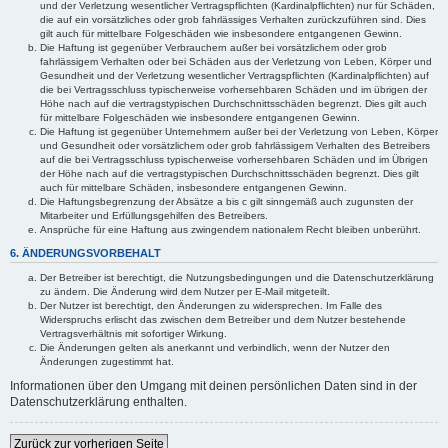
und der Verletzung wesentlicher Vertragspflichten (Kardinalpflichten) nur für Schäden,
die auf ein vorsätzliches oder grob fahrlässiges Verhalten zurückzuführen sind. Dies
gilt auch für mittelbare Folgeschäden wie insbesondere entgangenen Gewinn.
Die Haftung ist gegenüber Verbrauchern außer bei vorsätzlichem oder grob
fahrlässigem Verhalten oder bei Schäden aus der Verletzung von Leben, Körper und
Gesundheit und der Verletzung wesentlicher Vertragspflichten (Kardinalpflichten) auf
die bei Vertragsschluss typischerweise vorhersehbaren Schäden und im übrigen der
Höhe nach auf die vertragstypischen Durchschnittsschäden begrenzt. Dies gilt auch
für mittelbare Folgeschäden wie insbesondere entgangenen Gewinn.
Die Haftung ist gegenüber Unternehmern außer bei der Verletzung von Leben, Körper
und Gesundheit oder vorsätzlichem oder grob fahrlässigem Verhalten des Betreibers
auf die bei Vertragsschluss typischerweise vorhersehbaren Schäden und im Übrigen
der Höhe nach auf die vertragstypischen Durchschnittsschäden begrenzt. Dies gilt
auch für mittelbare Schäden, insbesondere entgangenen Gewinn.
Die Haftungsbegrenzung der Absätze a bis c gilt sinngemäß auch zugunsten der
Mitarbeiter und Erfüllungsgehilfen des Betreibers.
Ansprüche für eine Haftung aus zwingendem nationalem Recht bleiben unberührt.
6. ÄNDERUNGSVORBEHALT
Der Betreiber ist berechtigt, die Nutzungsbedingungen und die Datenschutzerklärung
zu ändern. Die Änderung wird dem Nutzer per E-Mail mitgeteilt.
Der Nutzer ist berechtigt, den Änderungen zu widersprechen. Im Falle des
Widerspruchs erlischt das zwischen dem Betreiber und dem Nutzer bestehende
Vertragsverhältnis mit sofortiger Wirkung.
Die Änderungen gelten als anerkannt und verbindlich, wenn der Nutzer den
Änderungen zugestimmt hat.
Informationen über den Umgang mit deinen persönlichen Daten sind in der
Datenschutzerklärung enthalten.
Zurück zur vorherigen Seite