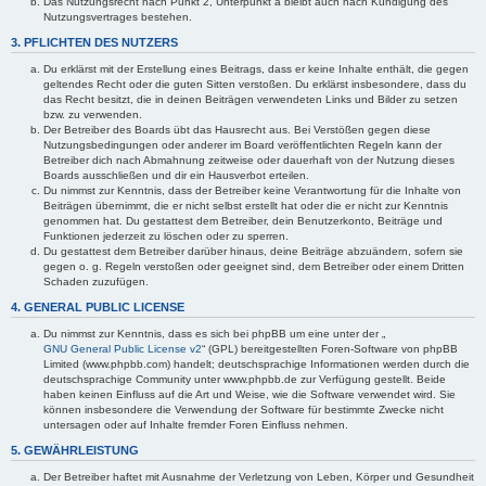
Das Nutzungsrecht nach Punkt 2, Unterpunkt a bleibt auch nach Kündigung des
Nutzungsvertrages bestehen.
3. PFLICHTEN DES NUTZERS
Du erklärst mit der Erstellung eines Beitrags, dass er keine Inhalte enthält, die gegen
geltendes Recht oder die guten Sitten verstoßen. Du erklärst insbesondere, dass du
das Recht besitzt, die in deinen Beiträgen verwendeten Links und Bilder zu setzen
bzw. zu verwenden.
Der Betreiber des Boards übt das Hausrecht aus. Bei Verstößen gegen diese
Nutzungsbedingungen oder anderer im Board veröffentlichten Regeln kann der
Betreiber dich nach Abmahnung zeitweise oder dauerhaft von der Nutzung dieses
Boards ausschließen und dir ein Hausverbot erteilen.
Du nimmst zur Kenntnis, dass der Betreiber keine Verantwortung für die Inhalte von
Beiträgen übernimmt, die er nicht selbst erstellt hat oder die er nicht zur Kenntnis
genommen hat. Du gestattest dem Betreiber, dein Benutzerkonto, Beiträge und
Funktionen jederzeit zu löschen oder zu sperren.
Du gestattest dem Betreiber darüber hinaus, deine Beiträge abzuändern, sofern sie
gegen o. g. Regeln verstoßen oder geeignet sind, dem Betreiber oder einem Dritten
Schaden zuzufügen.
4. GENERAL PUBLIC LICENSE
Du nimmst zur Kenntnis, dass es sich bei phpBB um eine unter der „
GNU General Public License v2
“ (GPL) bereitgestellten Foren-Software von phpBB
Limited (www.phpbb.com) handelt; deutschsprachige Informationen werden durch die
deutschsprachige Community unter www.phpbb.de zur Verfügung gestellt. Beide
haben keinen Einfluss auf die Art und Weise, wie die Software verwendet wird. Sie
können insbesondere die Verwendung der Software für bestimmte Zwecke nicht
untersagen oder auf Inhalte fremder Foren Einfluss nehmen.
5. GEWÄHRLEISTUNG
Der Betreiber haftet mit Ausnahme der Verletzung von Leben, Körper und Gesundheit