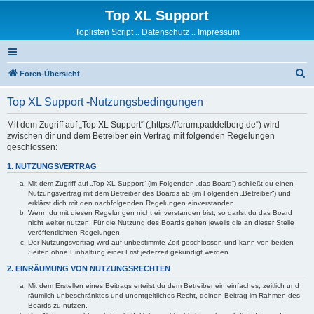
Top XL Support
Toplisten Script
Datenschutz
Impressum
::
::
S
Foren-Übersicht
u
Top XL Support -Nutzungsbedingungen
c
h
Mit dem Zugriff auf „Top XL Support“ („https://forum.paddelberg.de“) wird
zwischen dir und dem Betreiber ein Vertrag mit folgenden Regelungen
e
geschlossen:
1. NUTZUNGSVERTRAG
Mit dem Zugriff auf „Top XL Support“ (im Folgenden „das Board“) schließt du einen
Nutzungsvertrag mit dem Betreiber des Boards ab (im Folgenden „Betreiber“) und
erklärst dich mit den nachfolgenden Regelungen einverstanden.
Wenn du mit diesen Regelungen nicht einverstanden bist, so darfst du das Board
nicht weiter nutzen. Für die Nutzung des Boards gelten jeweils die an dieser Stelle
veröffentlichten Regelungen.
Der Nutzungsvertrag wird auf unbestimmte Zeit geschlossen und kann von beiden
Seiten ohne Einhaltung einer Frist jederzeit gekündigt werden.
2. EINRÄUMUNG VON NUTZUNGSRECHTEN
Mit dem Erstellen eines Beitrags erteilst du dem Betreiber ein einfaches, zeitlich und
räumlich unbeschränktes und unentgeltliches Recht, deinen Beitrag im Rahmen des
Boards zu nutzen.