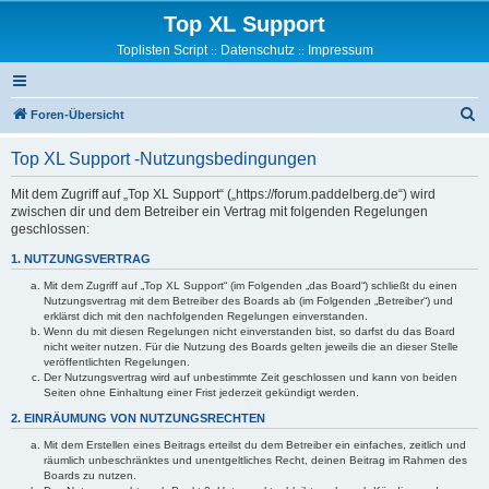
Top XL Support
Toplisten Script
Datenschutz
Impressum
::
::
S
Foren-Übersicht
u
Top XL Support -Nutzungsbedingungen
c
h
Mit dem Zugriff auf „Top XL Support“ („https://forum.paddelberg.de“) wird
zwischen dir und dem Betreiber ein Vertrag mit folgenden Regelungen
e
geschlossen:
1. NUTZUNGSVERTRAG
Mit dem Zugriff auf „Top XL Support“ (im Folgenden „das Board“) schließt du einen
Nutzungsvertrag mit dem Betreiber des Boards ab (im Folgenden „Betreiber“) und
erklärst dich mit den nachfolgenden Regelungen einverstanden.
Wenn du mit diesen Regelungen nicht einverstanden bist, so darfst du das Board
nicht weiter nutzen. Für die Nutzung des Boards gelten jeweils die an dieser Stelle
veröffentlichten Regelungen.
Der Nutzungsvertrag wird auf unbestimmte Zeit geschlossen und kann von beiden
Seiten ohne Einhaltung einer Frist jederzeit gekündigt werden.
2. EINRÄUMUNG VON NUTZUNGSRECHTEN
Mit dem Erstellen eines Beitrags erteilst du dem Betreiber ein einfaches, zeitlich und
räumlich unbeschränktes und unentgeltliches Recht, deinen Beitrag im Rahmen des
Boards zu nutzen.