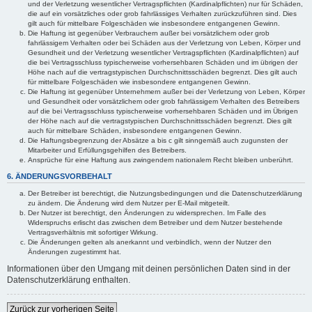
und der Verletzung wesentlicher Vertragspflichten (Kardinalpflichten) nur für Schäden,
die auf ein vorsätzliches oder grob fahrlässiges Verhalten zurückzuführen sind. Dies
gilt auch für mittelbare Folgeschäden wie insbesondere entgangenen Gewinn.
Die Haftung ist gegenüber Verbrauchern außer bei vorsätzlichem oder grob
fahrlässigem Verhalten oder bei Schäden aus der Verletzung von Leben, Körper und
Gesundheit und der Verletzung wesentlicher Vertragspflichten (Kardinalpflichten) auf
die bei Vertragsschluss typischerweise vorhersehbaren Schäden und im übrigen der
Höhe nach auf die vertragstypischen Durchschnittsschäden begrenzt. Dies gilt auch
für mittelbare Folgeschäden wie insbesondere entgangenen Gewinn.
Die Haftung ist gegenüber Unternehmern außer bei der Verletzung von Leben, Körper
und Gesundheit oder vorsätzlichem oder grob fahrlässigem Verhalten des Betreibers
auf die bei Vertragsschluss typischerweise vorhersehbaren Schäden und im Übrigen
der Höhe nach auf die vertragstypischen Durchschnittsschäden begrenzt. Dies gilt
auch für mittelbare Schäden, insbesondere entgangenen Gewinn.
Die Haftungsbegrenzung der Absätze a bis c gilt sinngemäß auch zugunsten der
Mitarbeiter und Erfüllungsgehilfen des Betreibers.
Ansprüche für eine Haftung aus zwingendem nationalem Recht bleiben unberührt.
6. ÄNDERUNGSVORBEHALT
Der Betreiber ist berechtigt, die Nutzungsbedingungen und die Datenschutzerklärung
zu ändern. Die Änderung wird dem Nutzer per E-Mail mitgeteilt.
Der Nutzer ist berechtigt, den Änderungen zu widersprechen. Im Falle des
Widerspruchs erlischt das zwischen dem Betreiber und dem Nutzer bestehende
Vertragsverhältnis mit sofortiger Wirkung.
Die Änderungen gelten als anerkannt und verbindlich, wenn der Nutzer den
Änderungen zugestimmt hat.
Informationen über den Umgang mit deinen persönlichen Daten sind in der
Datenschutzerklärung enthalten.
Zurück zur vorherigen Seite