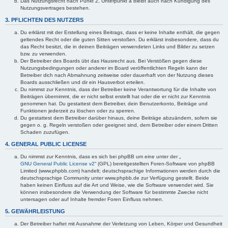
Das Nutzungsrecht nach Punkt 2, Unterpunkt a bleibt auch nach Kündigung des
Nutzungsvertrages bestehen.
3. PFLICHTEN DES NUTZERS
Du erklärst mit der Erstellung eines Beitrags, dass er keine Inhalte enthält, die gegen
geltendes Recht oder die guten Sitten verstoßen. Du erklärst insbesondere, dass du
das Recht besitzt, die in deinen Beiträgen verwendeten Links und Bilder zu setzen
bzw. zu verwenden.
Der Betreiber des Boards übt das Hausrecht aus. Bei Verstößen gegen diese
Nutzungsbedingungen oder anderer im Board veröffentlichten Regeln kann der
Betreiber dich nach Abmahnung zeitweise oder dauerhaft von der Nutzung dieses
Boards ausschließen und dir ein Hausverbot erteilen.
Du nimmst zur Kenntnis, dass der Betreiber keine Verantwortung für die Inhalte von
Beiträgen übernimmt, die er nicht selbst erstellt hat oder die er nicht zur Kenntnis
genommen hat. Du gestattest dem Betreiber, dein Benutzerkonto, Beiträge und
Funktionen jederzeit zu löschen oder zu sperren.
Du gestattest dem Betreiber darüber hinaus, deine Beiträge abzuändern, sofern sie
gegen o. g. Regeln verstoßen oder geeignet sind, dem Betreiber oder einem Dritten
Schaden zuzufügen.
4. GENERAL PUBLIC LICENSE
Du nimmst zur Kenntnis, dass es sich bei phpBB um eine unter der „
GNU General Public License v2
“ (GPL) bereitgestellten Foren-Software von phpBB
Limited (www.phpbb.com) handelt; deutschsprachige Informationen werden durch die
deutschsprachige Community unter www.phpbb.de zur Verfügung gestellt. Beide
haben keinen Einfluss auf die Art und Weise, wie die Software verwendet wird. Sie
können insbesondere die Verwendung der Software für bestimmte Zwecke nicht
untersagen oder auf Inhalte fremder Foren Einfluss nehmen.
5. GEWÄHRLEISTUNG
Der Betreiber haftet mit Ausnahme der Verletzung von Leben, Körper und Gesundheit