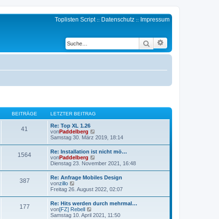
Toplisten Script
Datenschutz
Impressum
::
::
Erweiterte Suche
Suche
BEITRÄGE
LETZTER BEITRAG
Re: Top XL 1.26
41
N
von
Paddelberg
e
Samstag 30. März 2019, 18:14
u
e
Re: Installation ist nicht mö…
1564
s
N
von
Paddelberg
t
e
Dienstag 23. November 2021, 16:48
e
u
r
e
Re: Anfrage Mobiles Design
B
387
s
N
von
zillo
e
t
e
Freitag 26. August 2022, 02:07
i
e
u
t
r
e
r
Re: Hits werden durch mehrmal…
B
177
s
a
N
von
[FZ] Rebell
e
t
g
e
Samstag 10. April 2021, 11:50
i
e