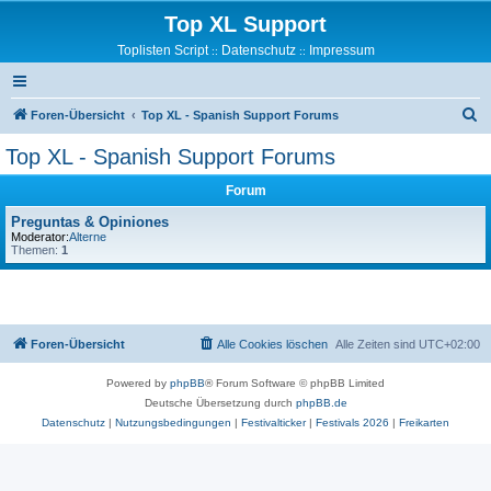
Top XL Support
Toplisten Script
Datenschutz
Impressum
::
::
S
Foren-Übersicht
Top XL - Spanish Support Forums
u
Top XL - Spanish Support Forums
c
Forum
h
e
Preguntas & Opiniones
Moderator:
Alterne
Themen:
1
Foren-Übersicht
Alle Cookies löschen
Alle Zeiten sind
UTC+02:00
Powered by
phpBB
® Forum Software © phpBB Limited
Deutsche Übersetzung durch
phpBB.de
Datenschutz
|
Nutzungsbedingungen
|
Festivalticker
|
Festivals 2026
|
Freikarten