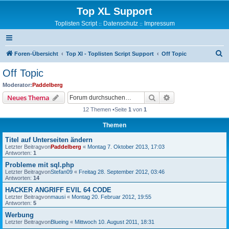
Top XL Support
Toplisten Script
Datenschutz
Impressum
::
::
S
Foren-Übersicht
Top Xl - Toplisten Script Support
Off Topic
u
Off Topic
c
Moderator:
Paddelberg
h
Suche
Erweiterte Suche
Neues Thema
e
12 Themen •Seite
1
von
1
Themen
Titel auf Unterseiten ändern
Letzter Beitragvon
Paddelberg
«
Montag 7. Oktober 2013, 17:03
Antworten:
1
Probleme mit sql.php
Letzter Beitragvon
Stefan09
«
Freitag 28. September 2012, 03:46
Antworten:
14
HACKER ANGRIFF EVIL 64 CODE
Letzter Beitragvon
mausi
«
Montag 20. Februar 2012, 19:55
Antworten:
5
Werbung
Letzter Beitragvon
Blueing
«
Mittwoch 10. August 2011, 18:31