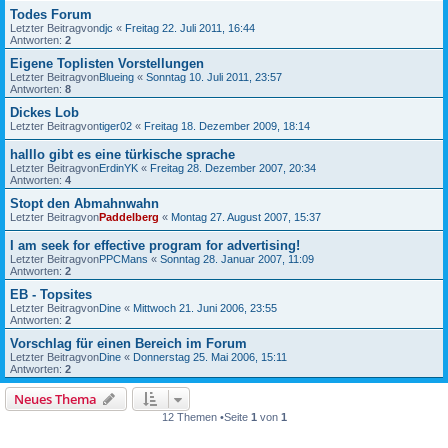
Todes Forum
Letzter Beitragvon
djc
«
Freitag 22. Juli 2011, 16:44
Antworten:
2
Eigene Toplisten Vorstellungen
Letzter Beitragvon
Blueing
«
Sonntag 10. Juli 2011, 23:57
Antworten:
8
Dickes Lob
Letzter Beitragvon
tiger02
«
Freitag 18. Dezember 2009, 18:14
halllo gibt es eine türkische sprache
Letzter Beitragvon
ErdinYK
«
Freitag 28. Dezember 2007, 20:34
Antworten:
4
Stopt den Abmahnwahn
Letzter Beitragvon
Paddelberg
«
Montag 27. August 2007, 15:37
I am seek for effective program for advertising!
Letzter Beitragvon
PPCMans
«
Sonntag 28. Januar 2007, 11:09
Antworten:
2
EB - Topsites
Letzter Beitragvon
Dine
«
Mittwoch 21. Juni 2006, 23:55
Antworten:
2
Vorschlag für einen Bereich im Forum
Letzter Beitragvon
Dine
«
Donnerstag 25. Mai 2006, 15:11
Antworten:
2
Neues Thema
12 Themen •Seite
1
von
1