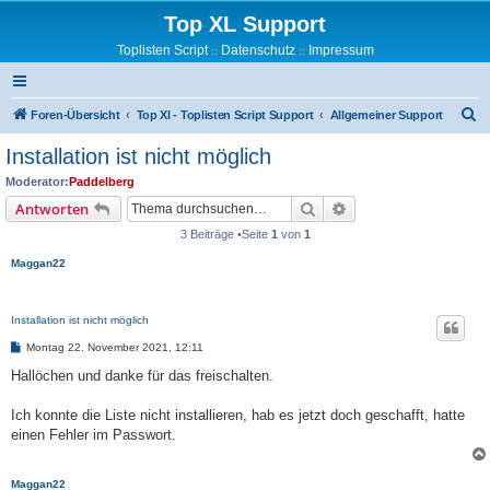
Top XL Support
Toplisten Script
Datenschutz
Impressum
::
::
S
Foren-Übersicht
Top Xl - Toplisten Script Support
Allgemeiner Support
u
Installation ist nicht möglich
c
Moderator:
Paddelberg
h
Suche
Erweiterte Suche
Antworten
e
3 Beiträge •Seite
1
von
1
Maggan22
Installation ist nicht möglich
B
Montag 22. November 2021, 12:11
e
i
Hallöchen und danke für das freischalten.
t
r
a
Ich konnte die Liste nicht installieren, hab es jetzt doch geschafft, hatte
g
einen Fehler im Passwort.
Maggan22