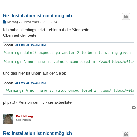
Re: Installation ist nicht möglich
B
Montag 22. November 2021, 12:34
e
i
Ich habe allerdings jetzt Fehler auf der Startseite:
t
Oben auf der Seite
r
a
g
CODE:
ALLES AUSWÄHLEN
Warning: date() expects parameter 2 to be int, string given in
Warning: A non-numeric value encountered in /www/htdocs/w01c4
und das hier ist unten auf der Seite:
CODE:
ALLES AUSWÄHLEN
 Warning: A non-numeric value encountered in /www/htdocs/w01c4
php7.3 - Version der TL - die aktuellste
Paddelberg
Site Admin
Re: Installation ist nicht möglich