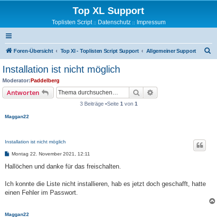
Top XL Support
Toplisten Script
Datenschutz
Impressum
::
::
S
Foren-Übersicht
Top Xl - Toplisten Script Support
Allgemeiner Support
u
Installation ist nicht möglich
c
Moderator:
Paddelberg
h
Suche
Erweiterte Suche
Antworten
e
3 Beiträge •Seite
1
von
1
Maggan22
Installation ist nicht möglich
B
Montag 22. November 2021, 12:11
e
i
Hallöchen und danke für das freischalten.
t
r
a
Ich konnte die Liste nicht installieren, hab es jetzt doch geschafft, hatte
g
einen Fehler im Passwort.
Maggan22