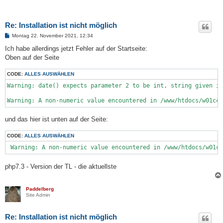
Re: Installation ist nicht möglich
B
Montag 22. November 2021, 12:34
e
i
Ich habe allerdings jetzt Fehler auf der Startseite:
t
Oben auf der Seite
r
a
g
CODE:
ALLES AUSWÄHLEN
Warning: date() expects parameter 2 to be int, string given in
Warning: A non-numeric value encountered in /www/htdocs/w01c4
und das hier ist unten auf der Seite:
CODE:
ALLES AUSWÄHLEN
 Warning: A non-numeric value encountered in /www/htdocs/w01c4
php7.3 - Version der TL - die aktuellste
Paddelberg
Site Admin
Re: Installation ist nicht möglich