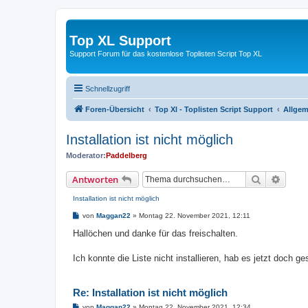
Top XL Support
Support Forum für das kostenlose Toplisten Script Top XL
Schnellzugriff
Foren-Übersicht
Top Xl - Toplisten Script Support
Allgem
Installation ist nicht möglich
Moderator:
Paddelberg
Suche
Erweit
Antworten
Installation ist nicht möglich
B
von
Maggan22
»
Montag 22. November 2021, 12:11
e
i
Hallöchen und danke für das freischalten.
t
r
a
Ich konnte die Liste nicht installieren, hab es jetzt doch g
g
Re: Installation ist nicht möglich
B
von
Maggan22
»
Montag 22. November 2021, 12:34