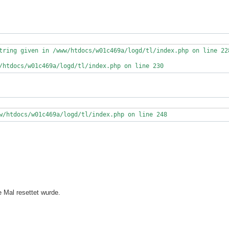
tring given in /www/htdocs/w01c469a/logd/tl/index.php on line 228
/htdocs/w01c469a/logd/tl/index.php on line 230
w/htdocs/w01c469a/logd/tl/index.php on line 248
e Mal resettet wurde.