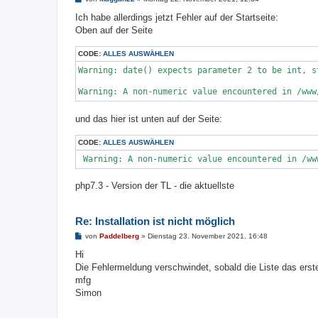
e
i
Ich habe allerdings jetzt Fehler auf der Startseite:
t
Oben auf der Seite
r
a
g
CODE:
ALLES AUSWÄHLEN
Warning: date() expects parameter 2 to be int, s
Warning: A non-numeric value encountered in /www
und das hier ist unten auf der Seite:
CODE:
ALLES AUSWÄHLEN
 Warning: A non-numeric value encountered in /ww
php7.3 - Version der TL - die aktuellste
Re: Installation ist nicht möglich
B
von
Paddelberg
»
Dienstag 23. November 2021, 16:48
e
i
Hi
t
Die Fehlermeldung verschwindet, sobald die Liste das erst
r
a
mfg
g
Simon