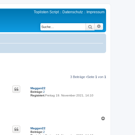
Toplisten Script
Datenschutz
Impressum
::
::
Erweiterte Suche
Suche
3 Beiträge •Seite
1
von
1
Maggan22
Beiträge:
2
Registriert:
Freitag 19. November 2021, 14:10
N
a
c
Maggan22
h
Beiträge:
2