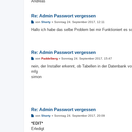
Andreas
Re: Admin Passwort vergessen
B
von
Shorty
»
Sonntag 24. September 2017, 12:11
e
i
Hallo ich habe das selbe Problem bei mir Funktioniert es so
t
r
a
g
Re: Admin Passwort vergessen
B
von
Paddelberg
»
Sonntag 24. September 2017, 15:47
e
i
nein, der Installer erkennt, ob Tabellen in der Datenbank 
t
mfg
r
a
simon
g
Re: Admin Passwort vergessen
B
von
Shorty
»
Sonntag 24. September 2017, 20:09
e
i
*EDIT*
t
Erledigt
r