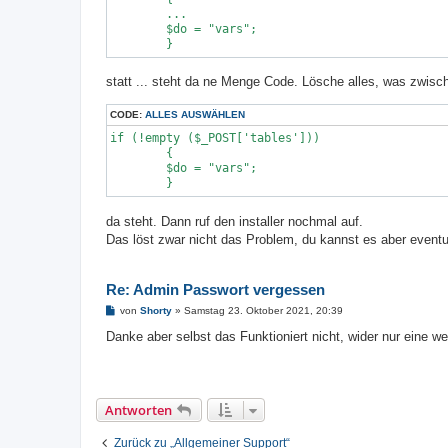
	...

	$do = "vars";

	}
statt ... steht da ne Menge Code. Lösche alles, was zwisc
CODE:
ALLES AUSWÄHLEN
if (!empty ($_POST['tables']))

	{

	$do = "vars";

	}
da steht. Dann ruf den installer nochmal auf.
Das löst zwar nicht das Problem, du kannst es aber event
Re: Admin Passwort vergessen
B
von
Shorty
»
Samstag 23. Oktober 2021, 20:39
e
i
Danke aber selbst das Funktioniert nicht, wider nur eine we
t
r
a
g
Antworten
Zurück zu „Allgemeiner Support“