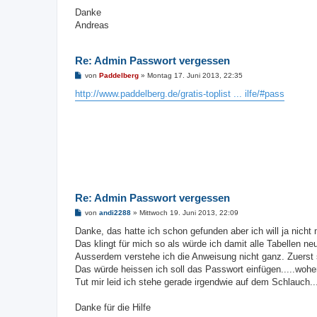
Danke
Andreas
Re: Admin Passwort vergessen
B
von
Paddelberg
»
Montag 17. Juni 2013, 22:35
e
i
http://www.paddelberg.de/gratis-toplist ... ilfe/#pass
t
r
a
g
Re: Admin Passwort vergessen
B
von
andi2288
»
Mittwoch 19. Juni 2013, 22:09
e
i
Danke, das hatte ich schon gefunden aber ich will ja nicht
t
Das klingt für mich so als würde ich damit alle Tabellen neu 
r
a
Ausserdem verstehe ich die Anweisung nicht ganz. Zuerst so
g
Das würde heissen ich soll das Passwort einfügen.....woher 
Tut mir leid ich stehe gerade irgendwie auf dem Schlauch...
Danke für die Hilfe