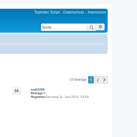
Toplisten Script
Datenschutz
Impressum
::
::
Erweiterte Suche
Suche
1
2
Nächste
19 Beiträge
andi2288
Beiträge:
3
Registriert:
Dienstag 11. Juni 2013, 23:53