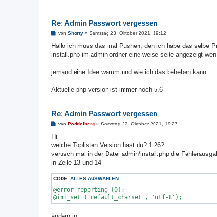
a
g
Re: Admin Passwort vergessen
B
von
Shorty
»
Samstag 23. Oktober 2021, 19:12
e
i
Hallo ich muss das mal Pushen, den ich habe das selbe P
t
install.php im admin ordner eine weise seite angezeigt wen
r
a
g
jemand eine Idee warum und wie ich das beheben kann.
Aktuelle php version ist immer noch 5.6
Re: Admin Passwort vergessen
B
von
Paddelberg
»
Samstag 23. Oktober 2021, 19:27
e
i
Hi
t
welche Toplisten Version hast du? 1.26?
r
a
verusch mal in der Datei admin/install.php die Fehlerausga
g
in Zeile 13 und 14
CODE:
ALLES AUSWÄHLEN
@error_reporting (0);

@ini_set ('default_charset', 'utf-8');
ändern in