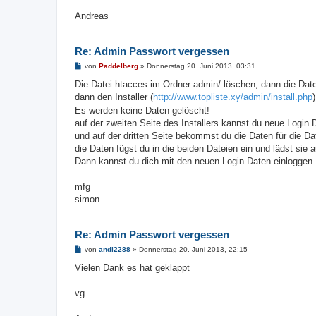
Andreas
Re: Admin Passwort vergessen
B
von
Paddelberg
»
Donnerstag 20. Juni 2013, 03:31
e
i
Die Datei htacces im Ordner admin/ löschen, dann die Date
t
dann den Installer (
http://www.topliste.xy/admin/install.php
r
a
Es werden keine Daten gelöscht!
g
auf der zweiten Seite des Installers kannst du neue Login
und auf der dritten Seite bekommst du die Daten für die D
die Daten fügst du in die beiden Dateien ein und lädst sie
Dann kannst du dich mit den neuen Login Daten einloggen
mfg
simon
Re: Admin Passwort vergessen
B
von
andi2288
»
Donnerstag 20. Juni 2013, 22:15
e
i
Vielen Dank es hat geklappt
t
r
a
vg
g