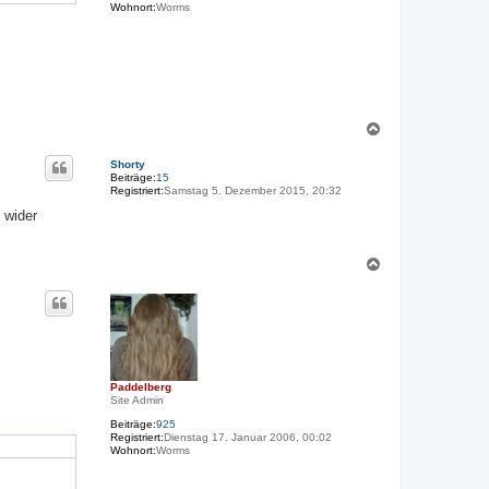
Wohnort:
Worms
N
a
c
Shorty
h
Beiträge:
15
o
Registriert:
Samstag 5. Dezember 2015, 20:32
b
 wider
e
n
N
a
c
h
o
b
e
n
Paddelberg
Site Admin
Beiträge:
925
Registriert:
Dienstag 17. Januar 2006, 00:02
Wohnort:
Worms