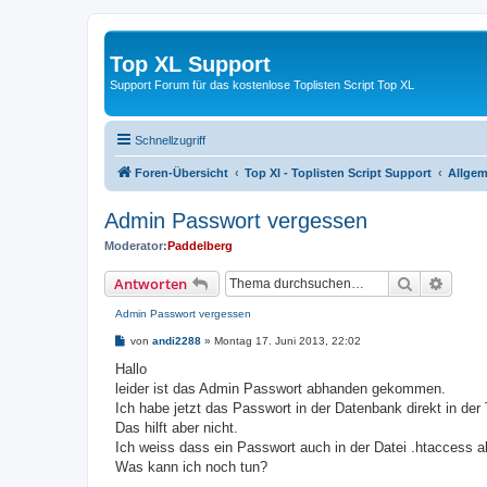
Top XL Support
Support Forum für das kostenlose Toplisten Script Top XL
Schnellzugriff
Foren-Übersicht
Top Xl - Toplisten Script Support
Allgem
Admin Passwort vergessen
Moderator:
Paddelberg
Suche
Erweit
Antworten
Admin Passwort vergessen
B
von
andi2288
»
Montag 17. Juni 2013, 22:02
e
i
Hallo
t
leider ist das Admin Passwort abhanden gekommen.
r
a
Ich habe jetzt das Passwort in der Datenbank direkt in der
g
Das hilft aber nicht.
Ich weiss dass ein Passwort auch in der Datei .htaccess 
Was kann ich noch tun?