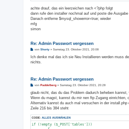
achte drauf, das ein leerzeichen nach <?php folgt
dann rufe den installer nochmal auf und poste die Ausgabe 
Danach entferne $mysql_showerror=true; wieder
mfg
simon
Re: Admin Passwort vergessen
B
von
Shorty
»
Samstag 23. Oktober 2021, 20:08
e
i
Ich denke mal das ich sie Neu Installieren werden muss d
t
nichts.
r
a
g
Re: Admin Passwort vergessen
B
von
Paddelberg
»
Samstag 23. Oktober 2021, 20:28
e
i
glaub nicht, das du das Problem dadurch beheben kannst, we
t
Wenn du magst, kannst du mir nen ftp Zugang einrichten, 
r
a
Alternativ kannst du auch mal versuchen in der install.p
g
Zeile 216 bis 384 steht
CODE:
ALLES AUSWÄHLEN
if (!empty ($_POST['tables']))

	{
