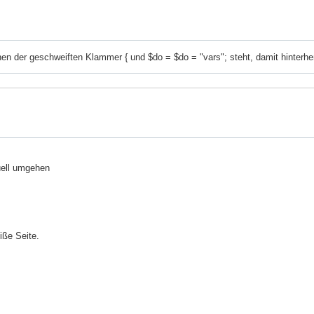
hen der geschweiften Klammer { und $do = $do = "vars"; steht, damit hinterhe
uell umgehen
iße Seite.