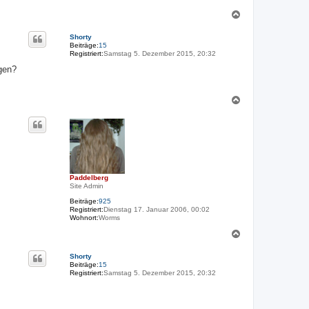
N
a
c
Shorty
h
Beiträge:
15
o
Registriert:
Samstag 5. Dezember 2015, 20:32
b
egen?
e
n
N
a
c
h
o
b
e
n
Paddelberg
Site Admin
Beiträge:
925
Registriert:
Dienstag 17. Januar 2006, 00:02
Wohnort:
Worms
N
a
c
Shorty
h
Beiträge:
15
o
Registriert:
Samstag 5. Dezember 2015, 20:32
b
e
n