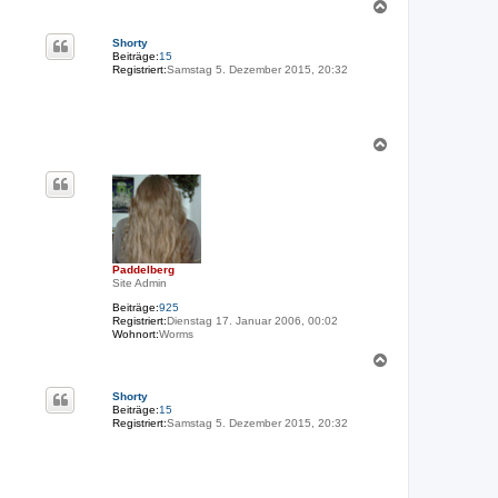
N
a
c
Shorty
h
Beiträge:
15
o
Registriert:
Samstag 5. Dezember 2015, 20:32
b
e
n
N
a
c
h
o
b
e
n
Paddelberg
Site Admin
Beiträge:
925
Registriert:
Dienstag 17. Januar 2006, 00:02
Wohnort:
Worms
N
a
c
Shorty
h
Beiträge:
15
o
Registriert:
Samstag 5. Dezember 2015, 20:32
b
e
n