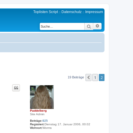
Toplisten Script
Datenschutz
Impressum
::
::
Erweiterte Suche
Suche
1
2
Vorherige
19 Beiträge
Paddelberg
Site Admin
Beiträge:
925
Registriert:
Dienstag 17. Januar 2006, 00:02
Wohnort:
Worms