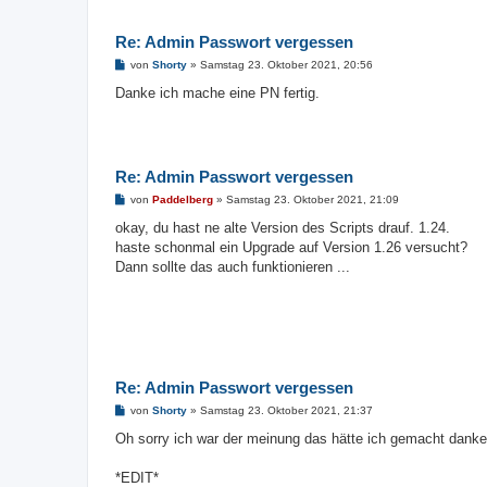
Re: Admin Passwort vergessen
B
von
Shorty
»
Samstag 23. Oktober 2021, 20:56
e
i
Danke ich mache eine PN fertig.
t
r
a
g
Re: Admin Passwort vergessen
B
von
Paddelberg
»
Samstag 23. Oktober 2021, 21:09
e
i
okay, du hast ne alte Version des Scripts drauf. 1.24.
t
haste schonmal ein Upgrade auf Version 1.26 versucht?
r
a
Dann sollte das auch funktionieren ...
g
Re: Admin Passwort vergessen
B
von
Shorty
»
Samstag 23. Oktober 2021, 21:37
e
i
Oh sorry ich war der meinung das hätte ich gemacht dank
t
r
a
*EDIT*