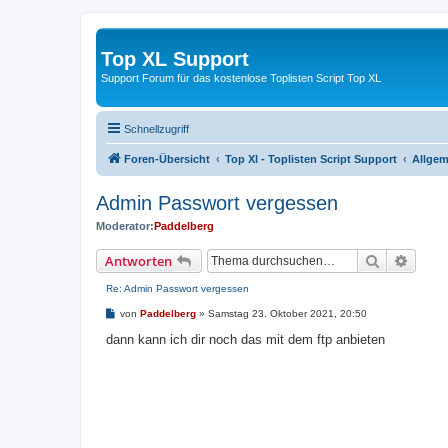
Top XL Support
Support Forum für das kostenlose Toplisten Script Top XL
Schnellzugriff
Foren-Übersicht
Top Xl - Toplisten Script Support
Allgem
Admin Passwort vergessen
Moderator:
Paddelberg
Suche
Erweit
Antworten
Re: Admin Passwort vergessen
B
von
Paddelberg
»
Samstag 23. Oktober 2021, 20:50
e
i
dann kann ich dir noch das mit dem ftp anbieten
t
r
a
g