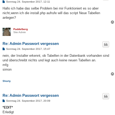
B
Sonntag 24. September 2017, 12:11
e
i
Hallo ich habe das selbe Problem bei mir Funktioniert es so aber
t
nicht,wenn ich die install.php aufrufe will das script Neue Tabellen
r
a
anlegen?
g
Paddelberg
Site Admin
Re: Admin Passwort vergessen
B
Sonntag 24. September 2017, 15:47
e
i
nein, der Installer erkennt, ob Tabellen in der Datenbank vorhanden sind
t
und überschreibt nichts und legt auch keine neuen Tabellen an.
r
a
mfg
g
simon
Shorty
Re: Admin Passwort vergessen
B
Sonntag 24. September 2017, 20:09
e
i
*EDIT*
t
Erledigt
r