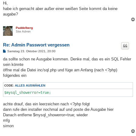
i
Hi,
t
habe ich gemacht aber außer einer weißen Seite kommt da keine
r
a
augabe?
g
Paddelberg
Site Admin
Re: Admin Passwort vergessen
B
Samstag 23. Oktober 2021, 20:00
e
i
da sollte schon ne Ausgabe kommen. Denke mal, das es ein SQL Fehler
t
sein könnte
r
a
öffne mal die Datei inc/sql.php und füge am Anfang (nach <?php)
g
folgendes ein
CODE:
ALLES AUSWÄHLEN
$mysql_showerror=true;
achte drauf, das ein leerzeichen nach <?php folgt
dann rufe den installer nochmal auf und poste die Ausgabe hier
Danach entferne $mysql_showerror=true; wieder
mfg
simon