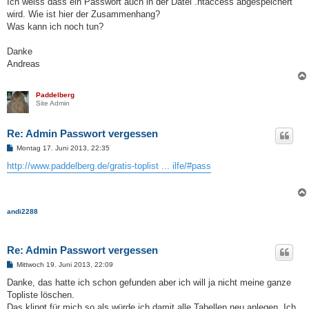
Ich weiss dass ein Passwort auch in der Datei .htaccess abgespeichert
wird. Wie ist hier der Zusammenhang?
Was kann ich noch tun?
Danke
Andreas
Paddelberg
Site Admin
Re: Admin Passwort vergessen
B
Montag 17. Juni 2013, 22:35
e
i
http://www.paddelberg.de/gratis-toplist ... ilfe/#pass
t
r
a
g
andi2288
Re: Admin Passwort vergessen
B
Mittwoch 19. Juni 2013, 22:09
e
i
Danke, das hatte ich schon gefunden aber ich will ja nicht meine ganze
t
Topliste löschen.
r
a
Das klingt für mich so als würde ich damit alle Tabellen neu anlegen. Ich