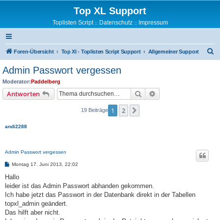
Top XL Support
Toplisten Script
Datenschutz
Impressum
::
::
S
Foren-Übersicht
Top Xl - Toplisten Script Support
Allgemeiner Support
u
Admin Passwort vergessen
c
Moderator:
Paddelberg
h
Suche
Erweiterte Suche
Antworten
e
1
2
Nächste
19 Beiträge
andi2288
Admin Passwort vergessen
B
Montag 17. Juni 2013, 22:02
e
i
Hallo
t
leider ist das Admin Passwort abhanden gekommen.
r
a
Ich habe jetzt das Passwort in der Datenbank direkt in der Tabellen
g
topxl_admin geändert.
Das hilft aber nicht.