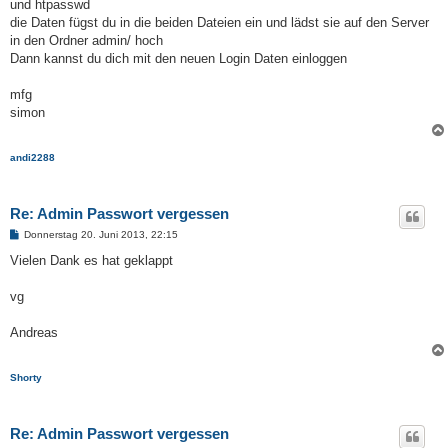
und htpasswd
die Daten fügst du in die beiden Dateien ein und lädst sie auf den Server
in den Ordner admin/ hoch
Dann kannst du dich mit den neuen Login Daten einloggen
mfg
simon
andi2288
Re: Admin Passwort vergessen
B
Donnerstag 20. Juni 2013, 22:15
e
i
Vielen Dank es hat geklappt
t
r
a
vg
g
Andreas
Shorty
Re: Admin Passwort vergessen