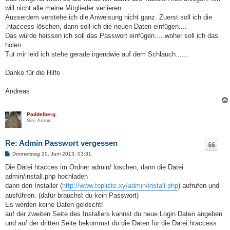
g
will nicht alle meine Mitglieder verlieren.
Ausserdem verstehe ich die Anweisung nicht ganz. Zuerst soll ich die
.htaccess löschen, dann soll ich die neuen Daten einfügen....
Das würde heissen ich soll das Passwort einfügen.....woher soll ich das
holen...
Tut mir leid ich stehe gerade irgendwie auf dem Schlauch......
Danke für die Hilfe
Andreas
Paddelberg
Site Admin
Re: Admin Passwort vergessen
B
Donnerstag 20. Juni 2013, 03:31
e
i
Die Datei htacces im Ordner admin/ löschen, dann die Datei
t
admin/install.php hochladen
r
a
dann den Installer (
http://www.topliste.xy/admin/install.php
) aufrufen und
g
ausführen. (dafür brauchst du kein Passwort)
Es werden keine Daten gelöscht!
auf der zweiten Seite des Installers kannst du neue Login Daten angeben
und auf der dritten Seite bekommst du die Daten für die Datei htaccess