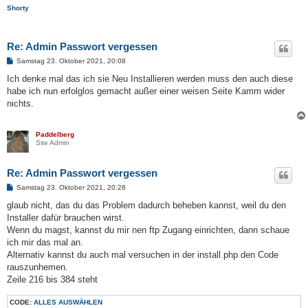
Shorty
Re: Admin Passwort vergessen
B
Samstag 23. Oktober 2021, 20:08
e
i
Ich denke mal das ich sie Neu Installieren werden muss den auch diese
t
habe ich nun erfolglos gemacht außer einer weisen Seite Kamm wider
r
a
nichts.
g
Paddelberg
Site Admin
Re: Admin Passwort vergessen
B
Samstag 23. Oktober 2021, 20:28
e
i
glaub nicht, das du das Problem dadurch beheben kannst, weil du den
t
Installer dafür brauchen wirst.
r
a
Wenn du magst, kannst du mir nen ftp Zugang einrichten, dann schaue
g
ich mir das mal an.
Alternativ kannst du auch mal versuchen in der install.php den Code
rauszunhemen.
Zeile 216 bis 384 steht
CODE:
ALLES AUSWÄHLEN