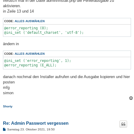
verusch mal in der Datei admin/install.php die Fehlerausgabe zu
g
aktivieren.
in Zeile 13 und 14
CODE:
ALLES AUSWÄHLEN
@error_reporting (0);

@ini_set ('default_charset', 'utf-8');
ändern in
CODE:
ALLES AUSWÄHLEN
@ini_set ('error_reporting', 1);

@error_reporting (E_ALL);
danach nochmal den Installer aufrufen und die Ausgabe kopieren und hier
posten
mfg
simon
Shorty
Re: Admin Passwort vergessen
B
Samstag 23. Oktober 2021, 19:50
e