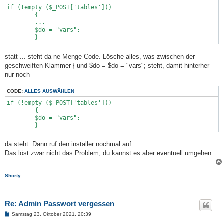
if (!empty ($_POST['tables']))

	{

	...

	$do = "vars";

	}
statt ... steht da ne Menge Code. Lösche alles, was zwischen der
geschweiften Klammer { und $do = $do = "vars"; steht, damit hinterher
nur noch
CODE:
ALLES AUSWÄHLEN
if (!empty ($_POST['tables']))

	{

	$do = "vars";

	}
da steht. Dann ruf den installer nochmal auf.
Das löst zwar nicht das Problem, du kannst es aber eventuell umgehen
Shorty
Re: Admin Passwort vergessen
B
Samstag 23. Oktober 2021, 20:39
e