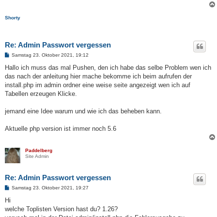
a
g
Shorty
Re: Admin Passwort vergessen
B
Samstag 23. Oktober 2021, 19:12
e
i
Hallo ich muss das mal Pushen, den ich habe das selbe Problem wen ich
t
das nach der anleitung hier mache bekomme ich beim aufrufen der
r
a
install.php im admin ordner eine weise seite angezeigt wen ich auf
g
Tabellen erzeugen Klicke.
jemand eine Idee warum und wie ich das beheben kann.
Aktuelle php version ist immer noch 5.6
Paddelberg
Site Admin
Re: Admin Passwort vergessen
B
Samstag 23. Oktober 2021, 19:27
e
i
Hi
t
welche Toplisten Version hast du? 1.26?
r
a