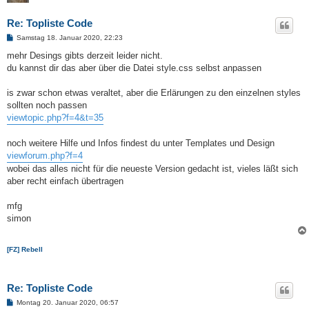
Re: Topliste Code
B
Samstag 18. Januar 2020, 22:23
e
i
mehr Desings gibts derzeit leider nicht.
t
du kannst dir das aber über die Datei style.css selbst anpassen
r
a
g
is zwar schon etwas veraltet, aber die Erlärungen zu den einzelnen styles
sollten noch passen
viewtopic.php?f=4&t=35
noch weitere Hilfe und Infos findest du unter Templates und Design
viewforum.php?f=4
wobei das alles nicht für die neueste Version gedacht ist, vieles läßt sich
aber recht einfach übertragen
mfg
simon
[FZ] Rebell
Re: Topliste Code
B
Montag 20. Januar 2020, 06:57