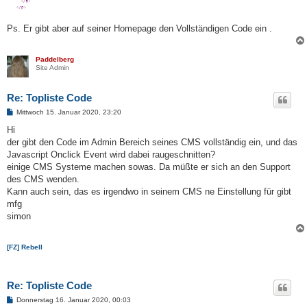
Ps. Er gibt aber auf seiner Homepage den Vollständigen Code ein .
Paddelberg
Site Admin
Re: Topliste Code
B
Mittwoch 15. Januar 2020, 23:20
e
i
Hi
t
der gibt den Code im Admin Bereich seines CMS vollständig ein, und das
r
a
Javascript Onclick Event wird dabei raugeschnitten?
g
einige CMS Systeme machen sowas. Da müßte er sich an den Support
des CMS wenden.
Kann auch sein, das es irgendwo in seinem CMS ne Einstellung für gibt
mfg
simon
[FZ] Rebell
Re: Topliste Code
B
Donnerstag 16. Januar 2020, 00:03