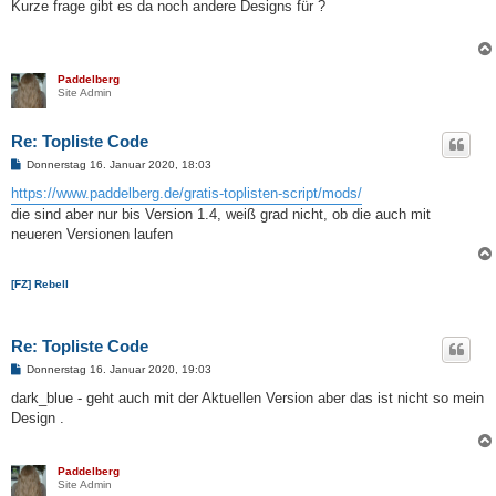
i
Kurze frage gibt es da noch andere Designs für ?
t
r
a
g
Paddelberg
Site Admin
Re: Topliste Code
B
Donnerstag 16. Januar 2020, 18:03
e
i
https://www.paddelberg.de/gratis-toplisten-script/mods/
t
die sind aber nur bis Version 1.4, weiß grad nicht, ob die auch mit
r
a
neueren Versionen laufen
g
[FZ] Rebell
Re: Topliste Code
B
Donnerstag 16. Januar 2020, 19:03
e
i
dark_blue - geht auch mit der Aktuellen Version aber das ist nicht so mein
t
Design .
r
a
g
Paddelberg
Site Admin