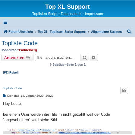
Top XL Support
Toplisten Script
Datenschutz
Impressum
::
::
S
Foren-Übersicht
Top Xl - Toplisten Script Support
Allgemeiner Support
u
Topliste Code
c
Moderator:
Paddelberg
h
Suche
Erweiterte Suche
Antworten
e
9 Beiträge •Seite
1
von
1
[FZ] Rebell
Topliste Code
B
Dienstag 14. Januar 2020, 20:29
e
i
Hay Leute,
t
r
a
bei einem User werden die Hits In nicht gezählt weil der Code
g
"abgeschnitten" wird siehe Bild.