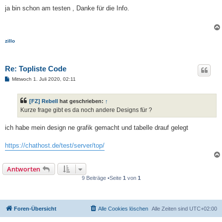
e
i
ja bin schon am testen , Danke für die Info.
t
r
a
g
zillo
Re: Topliste Code
B
Mittwoch 1. Juli 2020, 02:11
e
i
t
[FZ] Rebell
hat geschrieben:
↑
r
a
Kurze frage gibt es da noch andere Designs für ?
g
ich habe mein design ne grafik gemacht und tabelle drauf gelegt
https://chathost.de/test/server/top/
Antworten
9 Beiträge •Seite
1
von
1
Foren-Übersicht
Alle Cookies löschen
Alle Zeiten sind
UTC+02:00