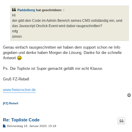
e
i
t
Paddelberg
hat geschrieben:
↑
r
a
Hi
g
der gibt den Code im Admin Bereich seines CMS vollständig ein, und
das Javascript Onclick Event wird dabei raugeschnitten?
mfg
simon
Genau einfach rausgeschnitten wir haben dem support schon ne Info
gegeben und denke haben Morgen die Lösung, Danke für die schnelle
Antwort
Ps. Die Topliste ist Super gemacht gefällt mir echt Klasse.
Gruß FZ-Rebell
www.freiezocker.de
[FZ] Rebell
Re: Topliste Code
B
Donnerstag 16. Januar 2020, 15:18
e