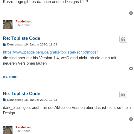
i
Kurze frage gibt es da noch andere Designs für ?
t
r
a
g
Paddelberg
Site Admin
Re: Topliste Code
B
Donnerstag 16. Januar 2020, 18:03
e
i
https://www.paddelberg.de/gratis-toplisten-script/mods/
t
die sind aber nur bis Version 1.4, weiß grad nicht, ob die auch mit
r
a
neueren Versionen laufen
g
[FZ] Rebell
Re: Topliste Code
B
Donnerstag 16. Januar 2020, 19:03
e
i
dark_blue - geht auch mit der Aktuellen Version aber das ist nicht so mein
t
Design .
r
a
g
Paddelberg
Site Admin