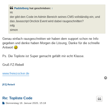
e
i
t
Paddelberg
hat geschrieben:
↑
r
a
Hi
g
der gibt den Code im Admin Bereich seines CMS vollständig ein, und
das Javascript Onclick Event wird dabei raugeschnitten?
mfg
simon
Genau einfach rausgeschnitten wir haben dem support schon ne Info
gegeben und denke haben Morgen die Lösung, Danke für die schnelle
Antwort
Ps. Die Topliste ist Super gemacht gefällt mir echt Klasse.
Gruß FZ-Rebell
www.freiezocker.de
[FZ] Rebell
Re: Topliste Code
B
Donnerstag 16. Januar 2020, 15:18
e