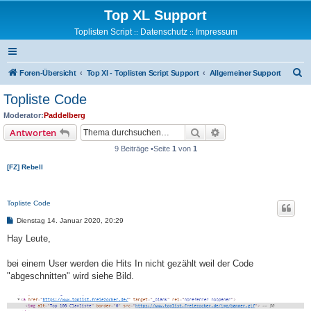
Top XL Support
Toplisten Script
Datenschutz
Impressum
::
::
S
Foren-Übersicht
Top Xl - Toplisten Script Support
Allgemeiner Support
u
Topliste Code
c
Moderator:
Paddelberg
h
Suche
Erweiterte Suche
Antworten
e
9 Beiträge •Seite
1
von
1
[FZ] Rebell
Topliste Code
B
Dienstag 14. Januar 2020, 20:29
e
i
Hay Leute,
t
r
a
bei einem User werden die Hits In nicht gezählt weil der Code
g
"abgeschnitten" wird siehe Bild.