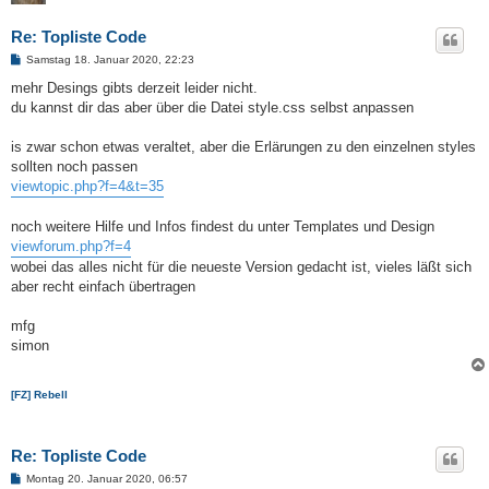
Re: Topliste Code
B
Samstag 18. Januar 2020, 22:23
e
i
mehr Desings gibts derzeit leider nicht.
t
du kannst dir das aber über die Datei style.css selbst anpassen
r
a
g
is zwar schon etwas veraltet, aber die Erlärungen zu den einzelnen styles
sollten noch passen
viewtopic.php?f=4&t=35
noch weitere Hilfe und Infos findest du unter Templates und Design
viewforum.php?f=4
wobei das alles nicht für die neueste Version gedacht ist, vieles läßt sich
aber recht einfach übertragen
mfg
simon
[FZ] Rebell
Re: Topliste Code
B
Montag 20. Januar 2020, 06:57