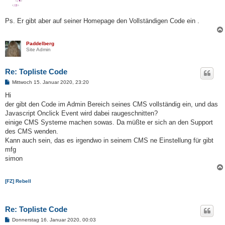
Ps. Er gibt aber auf seiner Homepage den Vollständigen Code ein .
Paddelberg
Site Admin
Re: Topliste Code
B
Mittwoch 15. Januar 2020, 23:20
e
i
Hi
t
der gibt den Code im Admin Bereich seines CMS vollständig ein, und das
r
a
Javascript Onclick Event wird dabei raugeschnitten?
g
einige CMS Systeme machen sowas. Da müßte er sich an den Support
des CMS wenden.
Kann auch sein, das es irgendwo in seinem CMS ne Einstellung für gibt
mfg
simon
[FZ] Rebell
Re: Topliste Code
B
Donnerstag 16. Januar 2020, 00:03