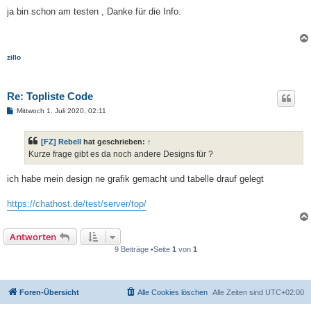
e
i
ja bin schon am testen , Danke für die Info.
t
r
a
g
zillo
Re: Topliste Code
B
Mittwoch 1. Juli 2020, 02:11
e
i
t
[FZ] Rebell
hat geschrieben:
↑
r
a
Kurze frage gibt es da noch andere Designs für ?
g
ich habe mein design ne grafik gemacht und tabelle drauf gelegt
https://chathost.de/test/server/top/
Antworten
9 Beiträge •Seite
1
von
1
Foren-Übersicht
Alle Cookies löschen
Alle Zeiten sind
UTC+02:00