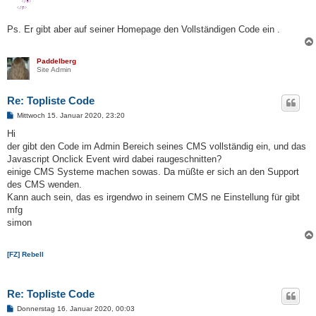
Ps. Er gibt aber auf seiner Homepage den Vollständigen Code ein .
Paddelberg
Site Admin
Re: Topliste Code
B
Mittwoch 15. Januar 2020, 23:20
e
i
Hi
t
der gibt den Code im Admin Bereich seines CMS vollständig ein, und das
r
a
Javascript Onclick Event wird dabei raugeschnitten?
g
einige CMS Systeme machen sowas. Da müßte er sich an den Support
des CMS wenden.
Kann auch sein, das es irgendwo in seinem CMS ne Einstellung für gibt
mfg
simon
[FZ] Rebell
Re: Topliste Code
B
Donnerstag 16. Januar 2020, 00:03