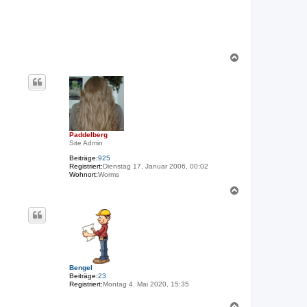
N
a
c
h
o
b
e
n
Paddelberg
Site Admin
Beiträge:
925
Registriert:
Dienstag 17. Januar 2006, 00:02
Wohnort:
Worms
N
a
c
h
o
b
e
n
Bengel
Beiträge:
23
Registriert:
Montag 4. Mai 2020, 15:35
N