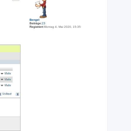
o
b
e
n
Bengel
Beiträge:
23
Registriert:
Montag 4. Mai 2020, 15:35