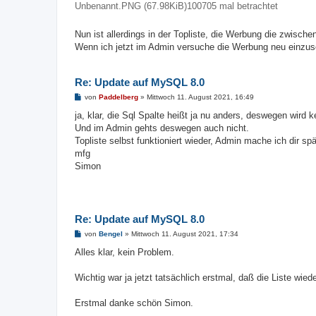
Unbenannt.PNG (67.98KiB)100705 mal betrachtet
Nun ist allerdings in der Topliste, die Werbung die zwisch
Wenn ich jetzt im Admin versuche die Werbung neu einzuse
Re: Update auf MySQL 8.0
B
von
Paddelberg
»
Mittwoch 11. August 2021, 16:49
e
i
ja, klar, die Sql Spalte heißt ja nu anders, deswegen wird
t
Und im Admin gehts deswegen auch nicht.
r
a
Topliste selbst funktioniert wieder, Admin mache ich dir spät
g
mfg
Simon
Re: Update auf MySQL 8.0
B
von
Bengel
»
Mittwoch 11. August 2021, 17:34
e
i
Alles klar, kein Problem.
t
r
a
Wichtig war ja jetzt tatsächlich erstmal, daß die Liste wied
g
Erstmal danke schön Simon.