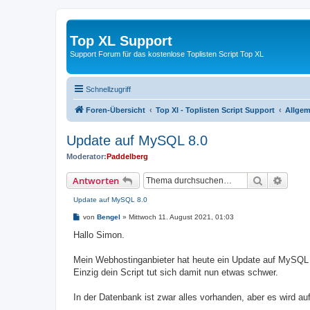
Top XL Support
Support Forum für das kostenlose Toplisten Script Top XL
Schnellzugriff
Foren-Übersicht
Top Xl - Toplisten Script Support
Allgem
Update auf MySQL 8.0
Moderator:
Paddelberg
Suche
Erweit
Antworten
Update auf MySQL 8.0
B
von
Bengel
»
Mittwoch 11. August 2021, 01:03
e
i
Hallo Simon.
t
r
a
Mein Webhostinganbieter hat heute ein Update auf MySQL 
g
Einzig dein Script tut sich damit nun etwas schwer.
In der Datenbank ist zwar alles vorhanden, aber es wird auf