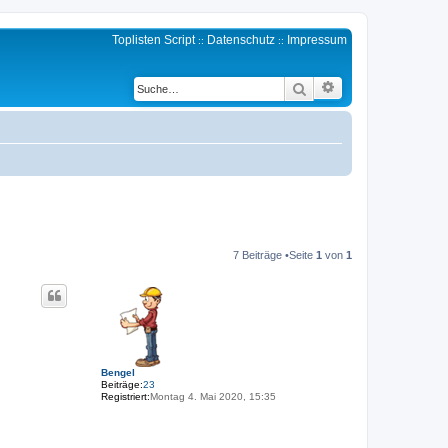
Toplisten Script
Datenschutz
Impressum
::
::
Erweiterte Suche
Suche
7 Beiträge •Seite
1
von
1
Bengel
Beiträge:
23
Registriert:
Montag 4. Mai 2020, 15:35