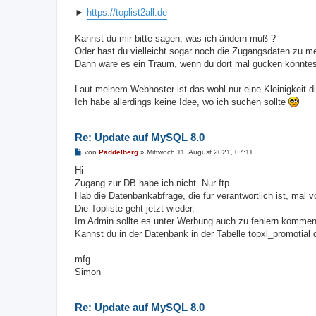
►
https://toplist2all.de
Kannst du mir bitte sagen, was ich ändern muß ?
Oder hast du vielleicht sogar noch die Zugangsdaten zu m
Dann wäre es ein Traum, wenn du dort mal gucken könntes
Laut meinem Webhoster ist das wohl nur eine Kleinigkeit d
Ich habe allerdings keine Idee, wo ich suchen sollte
Re: Update auf MySQL 8.0
B
von
Paddelberg
»
Mittwoch 11. August 2021, 07:11
e
i
Hi
t
Zugang zur DB habe ich nicht. Nur ftp.
r
a
Hab die Datenbankabfrage, die für verantwortlich ist, mal 
g
Die Topliste geht jetzt wieder.
Im Admin sollte es unter Werbung auch zu fehlern komme
Kannst du in der Datenbank in der Tabelle topxl_promotial
mfg
Simon
Re: Update auf MySQL 8.0