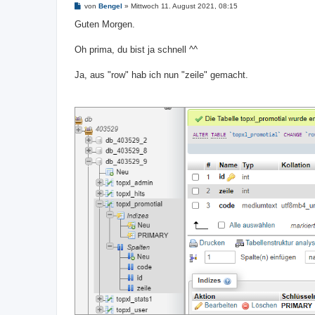
B
von
Bengel
»
Mittwoch 11. August 2021, 08:15
e
i
Guten Morgen.
t
r
a
Oh prima, du bist ja schnell ^^
g
Ja, aus "row" hab ich nun "zeile" gemacht.