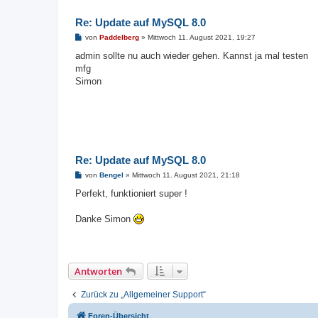
Re: Update auf MySQL 8.0
B
von
Paddelberg
»
Mittwoch 11. August 2021, 19:27
e
i
admin sollte nu auch wieder gehen. Kannst ja mal testen
t
mfg
r
a
Simon
g
Re: Update auf MySQL 8.0
B
von
Bengel
»
Mittwoch 11. August 2021, 21:18
e
i
Perfekt, funktioniert super !
t
r
a
Danke Simon
g
Antworten
Zurück zu „Allgemeiner Support“
Foren-Übersicht