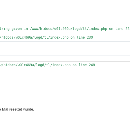
tring given in /www/htdocs/w01c469a/logd/tl/index.php on line 228
/htdocs/w01c469a/logd/tl/index.php on line 230
w/htdocs/w01c469a/logd/tl/index.php on line 248
e Mal resettet wurde.