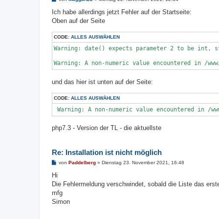
e
i
Ich habe allerdings jetzt Fehler auf der Startseite:
t
Oben auf der Seite
r
a
g
CODE:
ALLES AUSWÄHLEN
Warning: date() expects parameter 2 to be int, s
Warning: A non-numeric value encountered in /www
und das hier ist unten auf der Seite:
CODE:
ALLES AUSWÄHLEN
 Warning: A non-numeric value encountered in /ww
php7.3 - Version der TL - die aktuellste
Re: Installation ist nicht möglich
B
von
Paddelberg
»
Dienstag 23. November 2021, 16:48
e
i
Hi
t
Die Fehlermeldung verschwindet, sobald die Liste das erst
r
a
mfg
g
Simon