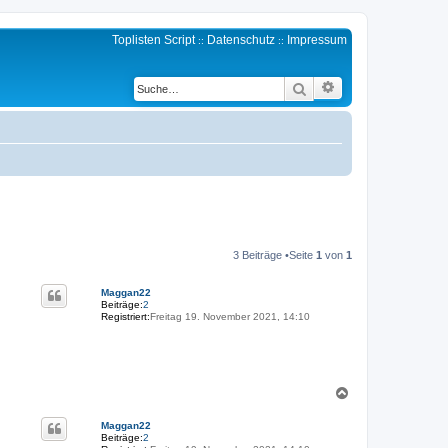
Toplisten Script
Datenschutz
Impressum
::
::
Erweiterte Suche
Suche
3 Beiträge •Seite
1
von
1
Maggan22
Beiträge:
2
Registriert:
Freitag 19. November 2021, 14:10
N
a
c
Maggan22
h
Beiträge:
2