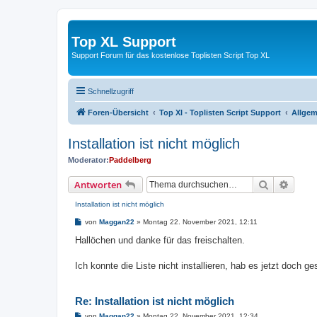
Top XL Support
Support Forum für das kostenlose Toplisten Script Top XL
Schnellzugriff
Foren-Übersicht
Top Xl - Toplisten Script Support
Allgem
Installation ist nicht möglich
Moderator:
Paddelberg
Suche
Erweit
Antworten
Installation ist nicht möglich
B
von
Maggan22
»
Montag 22. November 2021, 12:11
e
i
Hallöchen und danke für das freischalten.
t
r
a
Ich konnte die Liste nicht installieren, hab es jetzt doch g
g
Re: Installation ist nicht möglich
B
von
Maggan22
»
Montag 22. November 2021, 12:34