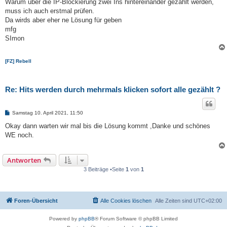
Warum über die IP-Blockierung zwei Ins hintereinander gezählt werden,
muss ich auch erstmal prüfen.
Da wirds aber eher ne Lösung für geben
mfg
SImon
[FZ] Rebell
Re: Hits werden durch mehrmals klicken sofort alle gezählt ?
B
Samstag 10. April 2021, 11:50
e
i
Okay dann warten wir mal bis die Lösung kommt ,Danke und schönes
t
WE noch.
r
a
g
Antworten
3 Beiträge •Seite
1
von
1
Foren-Übersicht
Alle Cookies löschen
Alle Zeiten sind
UTC+02:00
Powered by
phpBB
® Forum Software © phpBB Limited