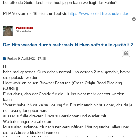
betreffende Seite durch Hits hochjagen kann wo liegt der Fehler?
PHP.Version 7.4.16 Hier zur Topliste
https://www.toplist.freiezocker.de/
Paddelberg
Site Admin
Re: Hits werden durch mehrmals klicken sofort alle gezählt ?
B
Freitag 9. April 2021, 17:38
e
i
Hi
t
habs mal getestet. Outs gehen normal. Ins werden 2 mal gezählt, bevor
r
a
sie geblockt werden.
g
Liegt wohl an neuen Browser Features (Cross-Origin Read Blocking
(CORB)).
Führt dazu, das der Cookie für die Hit Ins nicht mehr gesetzt werden
kann.
Vorerst habe ich da keine Lösung für. Bin mir auch nicht sicher, obs da je
ne Lösung für geben wird,
ausser auf die direkten Links zu verzichten und wieder mit
Weiterleitungen zu arbeiten.
Muss also, solange ich nach ner vernünftigen Lösung suche, alles über
die Ip-Adresse blockiert werden.