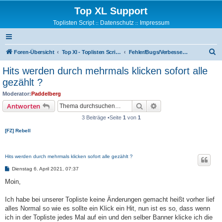
Top XL Support
Toplisten Script
Datenschutz
Impressum
::
::
S
Foren-Übersicht
Top Xl - Toplisten Script Support
Fehler/Bugs/Verbesserungsvorschläge
u
Hits werden durch mehrmals klicken sofort alle
c
gezählt ?
h
Moderator:
Paddelberg
e
Suche
Erweiterte Suche
Antworten
3 Beiträge •Seite
1
von
1
[FZ] Rebell
Hits werden durch mehrmals klicken sofort alle gezählt ?
B
Dienstag 6. April 2021, 07:37
e
i
Moin,
t
r
a
Ich habe bei unserer Topliste keine Änderungen gemacht heißt vorher lief
g
alles Normal so wie es sollte ein Klick ein Hit, nun ist es so, dass wenn
ich in der Topliste jedes Mal auf ein und den selber Banner klicke ich die