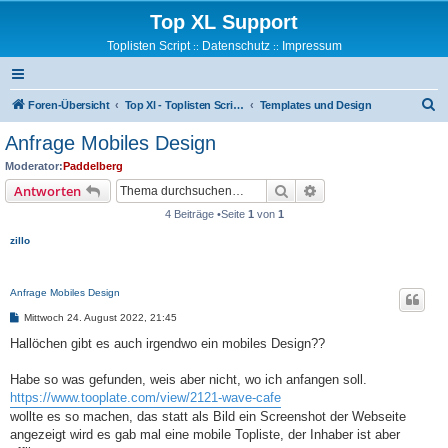
Top XL Support
Toplisten Script
Datenschutz
Impressum
::
::
S
Foren-Übersicht
Top Xl - Toplisten Script Support
Templates und Design
u
Anfrage Mobiles Design
c
Moderator:
Paddelberg
h
Suche
Erweiterte Suche
Antworten
e
4 Beiträge •Seite
1
von
1
zillo
Anfrage Mobiles Design
B
Mittwoch 24. August 2022, 21:45
e
i
Hallöchen gibt es auch irgendwo ein mobiles Design??
t
r
a
Habe so was gefunden, weis aber nicht, wo ich anfangen soll.
g
https://www.tooplate.com/view/2121-wave-cafe
wollte es so machen, das statt als Bild ein Screenshot der Webseite
angezeigt wird es gab mal eine mobile Topliste, der Inhaber ist aber