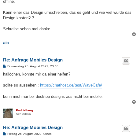
offline.
Kann einer das Design umschreiben, das es geht und wie viel würde das
Design kosten? ?
Schreibe schon mal danke
zillo
Re: Anfrage Mobiles Design
B
Donnerstag 25. August 2022, 23:40
e
i
hallöchen, könnte mir da einer helfen?
t
r
a
sollte so aussehen :
https://chathost.de/test/WaveCafe/
g
kenn mich nur bei desktop designs aus nicht bei mobile.
Paddelberg
Site Admin
Re: Anfrage Mobiles Design
B
Freitag 26. August 2022, 00:06