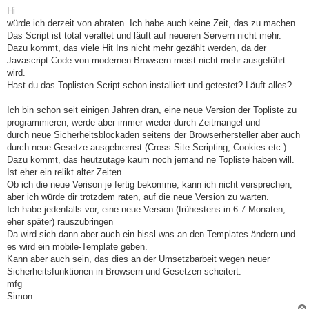
e
i
Hi
t
würde ich derzeit von abraten. Ich habe auch keine Zeit, das zu machen.
r
a
Das Script ist total veraltet und läuft auf neueren Servern nicht mehr.
g
Dazu kommt, das viele Hit Ins nicht mehr gezählt werden, da der
Javascript Code von modernen Browsern meist nicht mehr ausgeführt
wird.
Hast du das Toplisten Script schon installiert und getestet? Läuft alles?
Ich bin schon seit einigen Jahren dran, eine neue Version der Topliste zu
programmieren, werde aber immer wieder durch Zeitmangel und
durch neue Sicherheitsblockaden seitens der Browserhersteller aber auch
durch neue Gesetze ausgebremst (Cross Site Scripting, Cookies etc.)
Dazu kommt, das heutzutage kaum noch jemand ne Topliste haben will.
Ist eher ein relikt alter Zeiten ...
Ob ich die neue Verison je fertig bekomme, kann ich nicht versprechen,
aber ich würde dir trotzdem raten, auf die neue Version zu warten.
Ich habe jedenfalls vor, eine neue Version (frühestens in 6-7 Monaten,
eher später) rauszubringen
Da wird sich dann aber auch ein bissl was an den Templates ändern und
es wird ein mobile-Template geben.
Kann aber auch sein, das dies an der Umsetzbarbeit wegen neuer
Sicherheitsfunktionen in Browsern und Gesetzen scheitert.
mfg
Simon