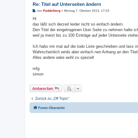
Re: Titel auf Unterseiten ändern
B
von
Paddelberg
»
Montag 7. Oktober 2013, 17:03
e
i
Hi
t
das läßt sich derzeit leider nicht so einfach ändern.
r
a
Den Titel der eingetragenen User Seite zu nehmen halte ich
g
weil ja meist bis zu 100 Einträge auf jeder Unterseite stehe
Ich habs mir mal auf die todo Liste geschrieben und lass mi
Wahrscheinlich wirds aber einfach nen Anhang an den Titel
Alles andere wäre wohl zu speziell
mfg
simon
Antworten
Zurück zu „Off Topic“
Foren-Übersicht