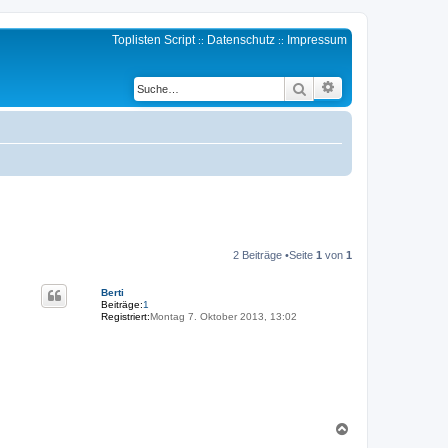
Toplisten Script
Datenschutz
Impressum
::
::
Erweiterte Suche
Suche
2 Beiträge •Seite
1
von
1
Berti
Beiträge:
1
Registriert:
Montag 7. Oktober 2013, 13:02
N
a