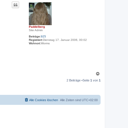
c
h
o
b
e
n
Paddelberg
Site Admin
Beiträge:
925
Registriert:
Dienstag 17. Januar 2006, 00:02
Wohnort:
Worms
N
a
2 Beiträge •Seite
1
von
1
c
h
o
b
e
Alle Cookies löschen
Alle Zeiten sind
UTC+02:00
n