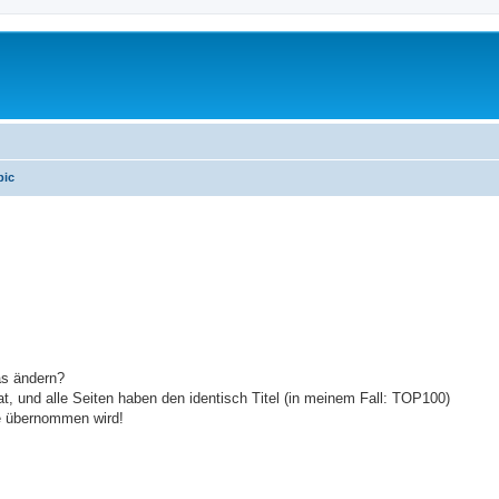
pic
erte Suche
as ändern?
, und alle Seiten haben den identisch Titel (in meinem Fall: TOP100)
te übernommen wird!