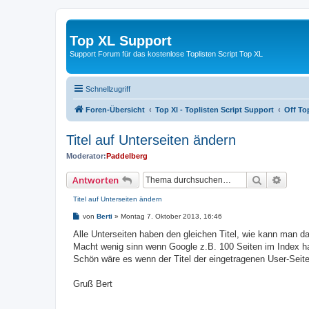
Top XL Support
Support Forum für das kostenlose Toplisten Script Top XL
Schnellzugriff
Foren-Übersicht
Top Xl - Toplisten Script Support
Off To
Titel auf Unterseiten ändern
Moderator:
Paddelberg
Suche
Erweit
Antworten
Titel auf Unterseiten ändern
B
von
Berti
»
Montag 7. Oktober 2013, 16:46
e
i
Alle Unterseiten haben den gleichen Titel, wie kann man d
t
Macht wenig sinn wenn Google z.B. 100 Seiten im Index hat
r
a
Schön wäre es wenn der Titel der eingetragenen User-Sei
g
Gruß Bert