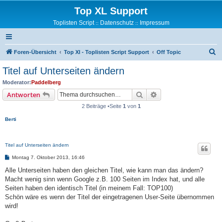
Top XL Support
Toplisten Script
Datenschutz
Impressum
::
::
S
Foren-Übersicht
Top Xl - Toplisten Script Support
Off Topic
u
Titel auf Unterseiten ändern
c
Moderator:
Paddelberg
h
Suche
Erweiterte Suche
Antworten
e
2 Beiträge •Seite
1
von
1
Berti
Titel auf Unterseiten ändern
B
Montag 7. Oktober 2013, 16:46
e
i
Alle Unterseiten haben den gleichen Titel, wie kann man das ändern?
t
Macht wenig sinn wenn Google z.B. 100 Seiten im Index hat, und alle
r
a
Seiten haben den identisch Titel (in meinem Fall: TOP100)
g
Schön wäre es wenn der Titel der eingetragenen User-Seite übernommen
wird!