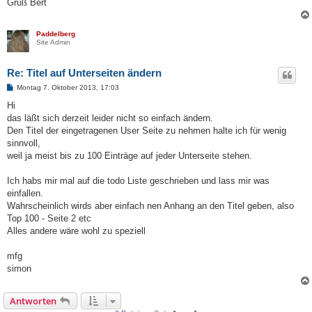
Gruß Bert
Paddelberg
Site Admin
Re: Titel auf Unterseiten ändern
B
Montag 7. Oktober 2013, 17:03
e
i
Hi
t
das läßt sich derzeit leider nicht so einfach ändern.
r
a
Den Titel der eingetragenen User Seite zu nehmen halte ich für wenig
g
sinnvoll,
weil ja meist bis zu 100 Einträge auf jeder Unterseite stehen.
Ich habs mir mal auf die todo Liste geschrieben und lass mir was
einfallen.
Wahrscheinlich wirds aber einfach nen Anhang an den Titel geben, also
Top 100 - Seite 2 etc
Alles andere wäre wohl zu speziell
mfg
simon
Antworten