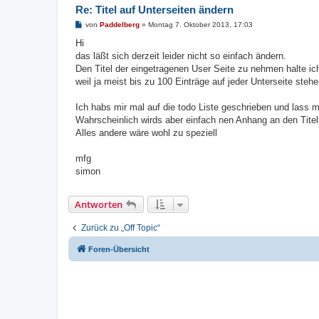
Re: Titel auf Unterseiten ändern
B
von
Paddelberg
»
Montag 7. Oktober 2013, 17:03
e
i
Hi
t
das läßt sich derzeit leider nicht so einfach ändern.
r
a
Den Titel der eingetragenen User Seite zu nehmen halte ich
g
weil ja meist bis zu 100 Einträge auf jeder Unterseite stehe
Ich habs mir mal auf die todo Liste geschrieben und lass mi
Wahrscheinlich wirds aber einfach nen Anhang an den Titel
Alles andere wäre wohl zu speziell
mfg
simon
Antworten
Zurück zu „Off Topic“
Foren-Übersicht