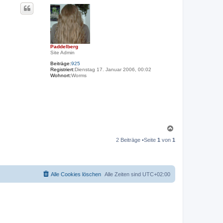
c
h
o
b
e
n
Paddelberg
Site Admin
Beiträge:
925
Registriert:
Dienstag 17. Januar 2006, 00:02
Wohnort:
Worms
N
a
2 Beiträge •Seite
1
von
1
c
h
o
b
e
Alle Cookies löschen
Alle Zeiten sind
UTC+02:00
n