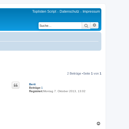
Toplisten Script
Datenschutz
Impressum
::
::
Erweiterte Suche
Suche
2 Beiträge •Seite
1
von
1
Berti
Beiträge:
1
Registriert:
Montag 7. Oktober 2013, 13:02
N
a