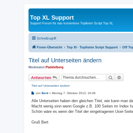
Top XL Support
Support Forum für das kostenlose Toplisten Script Top XL
Schnellzugriff
Foren-Übersicht
Top Xl - Toplisten Script Support
Off To
Titel auf Unterseiten ändern
Moderator:
Paddelberg
Suche
Erweit
Antworten
Titel auf Unterseiten ändern
B
von
Berti
»
Montag 7. Oktober 2013, 16:46
e
i
Alle Unterseiten haben den gleichen Titel, wie kann man d
t
Macht wenig sinn wenn Google z.B. 100 Seiten im Index hat
r
a
Schön wäre es wenn der Titel der eingetragenen User-Sei
g
Gruß Bert