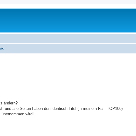
pic
erte Suche
as ändern?
, und alle Seiten haben den identisch Titel (in meinem Fall: TOP100)
te übernommen wird!