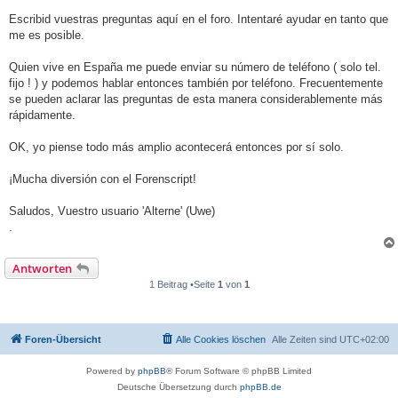
Escribid vuestras preguntas aquí en el foro. Intentaré ayudar en tanto que
me es posible.
Quien vive en España me puede enviar su número de teléfono ( solo tel.
fijo ! ) y podemos hablar entonces también por teléfono. Frecuentemente
se pueden aclarar las preguntas de esta manera considerablemente más
rápidamente.
OK, yo piense todo más amplio acontecerá entonces por sí solo.
¡Mucha diversión con el Forenscript!
Saludos, Vuestro usuario 'Alterne' (Uwe)
.
Antworten
1 Beitrag •Seite
1
von
1
Foren-Übersicht
Alle Cookies löschen
Alle Zeiten sind
UTC+02:00
Powered by
phpBB
® Forum Software © phpBB Limited
Deutsche Übersetzung durch
phpBB.de