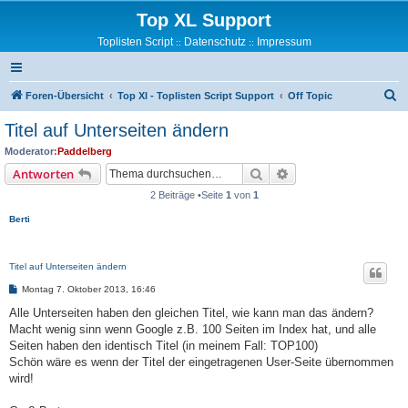
Top XL Support
Toplisten Script
Datenschutz
Impressum
::
::
S
Foren-Übersicht
Top Xl - Toplisten Script Support
Off Topic
u
Titel auf Unterseiten ändern
c
Moderator:
Paddelberg
h
Suche
Erweiterte Suche
Antworten
e
2 Beiträge •Seite
1
von
1
Berti
Titel auf Unterseiten ändern
B
Montag 7. Oktober 2013, 16:46
e
i
Alle Unterseiten haben den gleichen Titel, wie kann man das ändern?
t
Macht wenig sinn wenn Google z.B. 100 Seiten im Index hat, und alle
r
a
Seiten haben den identisch Titel (in meinem Fall: TOP100)
g
Schön wäre es wenn der Titel der eingetragenen User-Seite übernommen
wird!