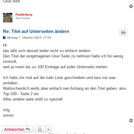
Gruß Bert
Paddelberg
Site Admin
Re: Titel auf Unterseiten ändern
B
Montag 7. Oktober 2013, 17:03
e
i
Hi
t
das läßt sich derzeit leider nicht so einfach ändern.
r
a
Den Titel der eingetragenen User Seite zu nehmen halte ich für wenig
g
sinnvoll,
weil ja meist bis zu 100 Einträge auf jeder Unterseite stehen.
Ich habs mir mal auf die todo Liste geschrieben und lass mir was
einfallen.
Wahrscheinlich wirds aber einfach nen Anhang an den Titel geben, also
Top 100 - Seite 2 etc
Alles andere wäre wohl zu speziell
mfg
simon
Antworten