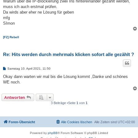
Warum über die IP-Blockierung zwei Ins hintereinander gezählt werden,
muss ich auch erstmal prüfen.
Da wirds aber eher ne Lösung für geben
mfg
SImon
[FZ] Rebell
Re: Hits werden durch mehrmals klicken sofort alle gezählt ?
B
Samstag 10. April 2021, 11:50
e
i
Okay dann warten wir mal bis die Lösung kommt ,Danke und schönes
t
WE noch.
r
a
g
Antworten
3 Beiträge •Seite
1
von
1
Foren-Übersicht
Alle Cookies löschen
Alle Zeiten sind
UTC+02:00
Powered by
phpBB
® Forum Software © phpBB Limited