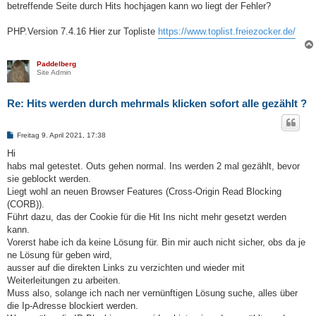
betreffende Seite durch Hits hochjagen kann wo liegt der Fehler?
PHP.Version 7.4.16 Hier zur Topliste
https://www.toplist.freiezocker.de/
Paddelberg
Site Admin
Re: Hits werden durch mehrmals klicken sofort alle gezählt ?
B
Freitag 9. April 2021, 17:38
e
i
Hi
t
habs mal getestet. Outs gehen normal. Ins werden 2 mal gezählt, bevor
r
a
sie geblockt werden.
g
Liegt wohl an neuen Browser Features (Cross-Origin Read Blocking
(CORB)).
Führt dazu, das der Cookie für die Hit Ins nicht mehr gesetzt werden
kann.
Vorerst habe ich da keine Lösung für. Bin mir auch nicht sicher, obs da je
ne Lösung für geben wird,
ausser auf die direkten Links zu verzichten und wieder mit
Weiterleitungen zu arbeiten.
Muss also, solange ich nach ner vernünftigen Lösung suche, alles über
die Ip-Adresse blockiert werden.