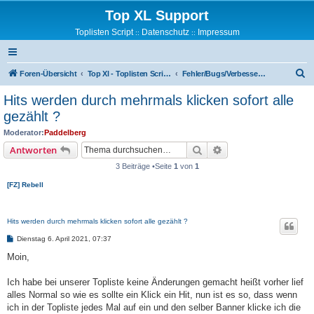
Top XL Support
Toplisten Script
Datenschutz
Impressum
::
::
S
Foren-Übersicht
Top Xl - Toplisten Script Support
Fehler/Bugs/Verbesserungsvorschläge
u
Hits werden durch mehrmals klicken sofort alle
c
gezählt ?
h
Moderator:
Paddelberg
e
Suche
Erweiterte Suche
Antworten
3 Beiträge •Seite
1
von
1
[FZ] Rebell
Hits werden durch mehrmals klicken sofort alle gezählt ?
B
Dienstag 6. April 2021, 07:37
e
i
Moin,
t
r
a
Ich habe bei unserer Topliste keine Änderungen gemacht heißt vorher lief
g
alles Normal so wie es sollte ein Klick ein Hit, nun ist es so, dass wenn
ich in der Topliste jedes Mal auf ein und den selber Banner klicke ich die