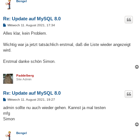
Bengel
Re: Update auf MySQL 8.0
B
Mittwoch 11. August 2021, 17:34
e
i
Alles klar, kein Problem.
t
r
a
Wichtig war ja jetzt tatsächlich erstmal, daß die Liste wieder angezeigt
g
wird.
Erstmal danke schön Simon.
Paddelberg
Site Admin
Re: Update auf MySQL 8.0
B
Mittwoch 11. August 2021, 19:27
e
i
admin sollte nu auch wieder gehen. Kannst ja mal testen
t
mfg
r
a
Simon
g
Bengel