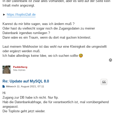
In der Datenbank ist zwar alles vorhanden, aber es wird auf der Seite kein
Inhalt mehr angezeigt.
►
https://toplist2all.de
Kannst du mir bitte sagen, was ich ändern muß ?
Oder hast du vielleicht sogar noch die Zugangsdaten zu meiner
Datenbank irgendwo rumliegen ?
Dann wäre es ein Traum, wenn du dort mal gucken könntest.
Laut meinem Webhoster ist das wohl nur eine Kleinigkeit die umgestellt
oder ergänzt werden muß.
Ich habe allerdings keine Idee, wo ich suchen sollte
Paddelberg
Site Admin
Re: Update auf MySQL 8.0
B
Mittwoch 11. August 2021, 07:11
e
i
Hi
t
Zugang zur DB habe ich nicht. Nur ftp.
r
a
Hab die Datenbankabfrage, die für verantwortlich ist, mal vorrübergehend
g
angepasst.
Die Topliste geht jetzt wieder.