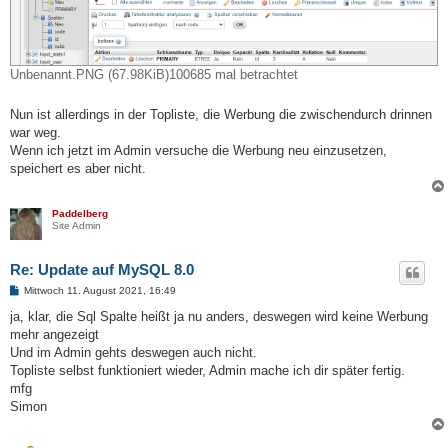
Unbenannt.PNG (67.98KiB)100685 mal betrachtet
Nun ist allerdings in der Topliste, die Werbung die zwischendurch drinnen
war weg.
Wenn ich jetzt im Admin versuche die Werbung neu einzusetzen,
speichert es aber nicht.
Paddelberg
Site Admin
Re: Update auf MySQL 8.0
B
Mittwoch 11. August 2021, 16:49
e
i
ja, klar, die Sql Spalte heißt ja nu anders, deswegen wird keine Werbung
t
mehr angezeigt
r
a
Und im Admin gehts deswegen auch nicht.
g
Topliste selbst funktioniert wieder, Admin mache ich dir später fertig.
mfg
Simon