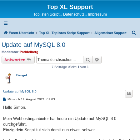
Top XL Support
Toplisten Script
Datenschutz
Impressum
::
::
S
Foren-Übersicht
Top Xl - Toplisten Script Support
Allgemeiner Support
u
Update auf MySQL 8.0
c
Moderator:
Paddelberg
h
Suche
Erweiterte Suche
Antworten
e
7 Beiträge •Seite
1
von
1
Bengel
Update auf MySQL 8.0
B
Mittwoch 11. August 2021, 01:03
e
i
Hallo Simon.
t
r
a
Mein Webhostinganbieter hat heute ein Update auf MySQL 8.0
g
durchgeführt.
Einzig dein Script tut sich damit nun etwas schwer.