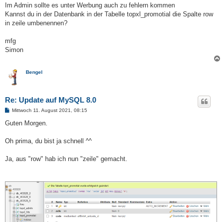
Im Admin sollte es unter Werbung auch zu fehlern kommen
Kannst du in der Datenbank in der Tabelle topxl_promotial die Spalte row
in zeile umbenennen?
mfg
Simon
Bengel
Re: Update auf MySQL 8.0
B
Mittwoch 11. August 2021, 08:15
e
i
Guten Morgen.
t
r
a
Oh prima, du bist ja schnell ^^
g
Ja, aus "row" hab ich nun "zeile" gemacht.