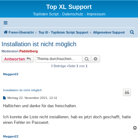
Top XL Support
Toplisten Script
Datenschutz
Impressum
::
::
S
Foren-Übersicht
Top Xl - Toplisten Script Support
Allgemeiner Support
u
Installation ist nicht möglich
c
Moderator:
Paddelberg
h
Suche
Erweiterte Suche
Antworten
e
3 Beiträge •Seite
1
von
1
Maggan22
Installation ist nicht möglich
B
Montag 22. November 2021, 12:11
e
i
Hallöchen und danke für das freischalten.
t
r
a
Ich konnte die Liste nicht installieren, hab es jetzt doch geschafft, hatte
g
einen Fehler im Passwort.
Maggan22