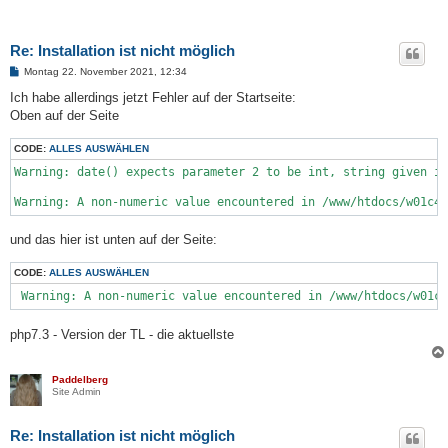
Re: Installation ist nicht möglich
B
Montag 22. November 2021, 12:34
e
i
Ich habe allerdings jetzt Fehler auf der Startseite:
t
Oben auf der Seite
r
a
g
CODE:
ALLES AUSWÄHLEN
Warning: date() expects parameter 2 to be int, string given in
Warning: A non-numeric value encountered in /www/htdocs/w01c4
und das hier ist unten auf der Seite:
CODE:
ALLES AUSWÄHLEN
 Warning: A non-numeric value encountered in /www/htdocs/w01c4
php7.3 - Version der TL - die aktuellste
Paddelberg
Site Admin
Re: Installation ist nicht möglich