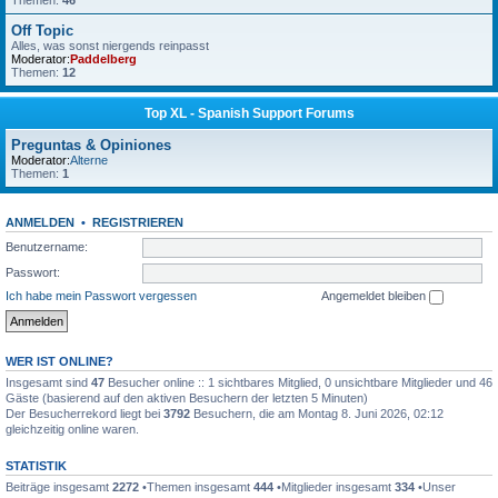
Themen:
46
Off Topic
Alles, was sonst niergends reinpasst
Moderator:
Paddelberg
Themen:
12
Top XL - Spanish Support Forums
Preguntas & Opiniones
Moderator:
Alterne
Themen:
1
ANMELDEN
•
REGISTRIEREN
Benutzername:
Passwort:
Ich habe mein Passwort vergessen
Angemeldet bleiben
WER IST ONLINE?
Insgesamt sind
47
Besucher online :: 1 sichtbares Mitglied, 0 unsichtbare Mitglieder und 46
Gäste (basierend auf den aktiven Besuchern der letzten 5 Minuten)
Der Besucherrekord liegt bei
3792
Besuchern, die am Montag 8. Juni 2026, 02:12
gleichzeitig online waren.
STATISTIK
Beiträge insgesamt
2272
•Themen insgesamt
444
•Mitglieder insgesamt
334
•Unser