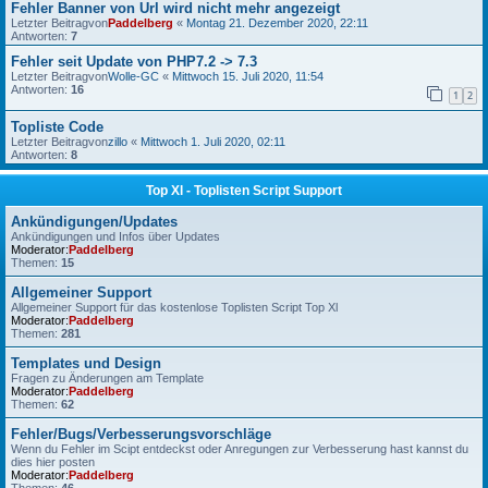
Fehler Banner von Url wird nicht mehr angezeigt
Letzter Beitragvon
Paddelberg
«
Montag 21. Dezember 2020, 22:11
Antworten:
7
Fehler seit Update von PHP7.2 -> 7.3
Letzter Beitragvon
Wolle-GC
«
Mittwoch 15. Juli 2020, 11:54
Antworten:
16
1
2
Topliste Code
Letzter Beitragvon
zillo
«
Mittwoch 1. Juli 2020, 02:11
Antworten:
8
Top Xl - Toplisten Script Support
Ankündigungen/Updates
Ankündigungen und Infos über Updates
Moderator:
Paddelberg
Themen:
15
Allgemeiner Support
Allgemeiner Support für das kostenlose Toplisten Script Top Xl
Moderator:
Paddelberg
Themen:
281
Templates und Design
Fragen zu Änderungen am Template
Moderator:
Paddelberg
Themen:
62
Fehler/Bugs/Verbesserungsvorschläge
Wenn du Fehler im Scipt entdeckst oder Anregungen zur Verbesserung hast kannst du
dies hier posten
Moderator:
Paddelberg