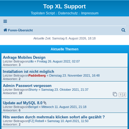
Top XL Support
Toplisten Script
Datenschutz
Impressum
::
::
S
Foren-Übersicht
u
Aktuelle Zeit: Samstag 8. August 2026, 18:18
c
Aktuelle Themen
h
Anfrage Mobiles Design
e
Letzter Beitragvon
zillo
«
Freitag 26. August 2022, 02:07
Antworten:
3
Installation ist nicht möglich
Letzter Beitragvon
Paddelberg
«
Dienstag 23. November 2021, 16:48
Antworten:
2
Admin Passwort vergessen
Letzter Beitragvon
Shorty
«
Samstag 23. Oktober 2021, 21:37
Antworten:
18
1
2
Update auf MySQL 8.0
Letzter Beitragvon
Bengel
«
Mittwoch 11. August 2021, 21:18
Antworten:
6
Hits werden durch mehrmals klicken sofort alle gezählt ?
Letzter Beitragvon
[FZ] Rebell
«
Samstag 10. April 2021, 11:50
Antworten:
2