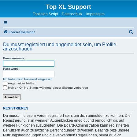
Top XL Support
Toplisten Script
Datenschutz
Impressum
::
::
S
Foren-Übersicht
u
Du musst registriert und angemeldet sein, um Profile
c
anzuschauen.
h
Benutzername:
e
Passwort:
Ich habe mein Passwort vergessen
Angemeldet bleiben
Meinen Online-Status während dieser Sitzung verbergen
REGISTRIEREN
Du musst in diesem Forum registriert sein, um dich anmelden zu können. Die
Registrierung ist in wenigen Augenblicken erledigt und ermöglicht dir, auf
weitere Funktionen zuzugreifen. Die Board-Administration kann registrierten
Benutzern auch zusätzliche Berechtigungen zuweisen. Beachte bitte unsere
Nutzungsbedingungen und die verwandten Regelungen, bevor du dich