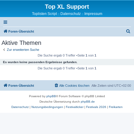
Top XL Support
Toplisten Script
Datenschutz
Impressum
::
::
S
Foren-Übersicht
u
Aktive Themen
c
Zur erweiterten Suche
h
Die Suche ergab 0 Treffer •Seite
1
von
1
e
Es wurden keine passenden Ergebnisse gefunden.
Die Suche ergab 0 Treffer •Seite
1
von
1
Foren-Übersicht
Alle Cookies löschen
Alle Zeiten sind
UTC+02:00
Powered by
phpBB
® Forum Software © phpBB Limited
Deutsche Übersetzung durch
phpBB.de
Datenschutz
|
Nutzungsbedingungen
|
Festivalticker
|
Festivals 2026
|
Freikarten