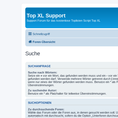
Top XL Support
Support Forum für das kostenlose Toplisten Script Top XL
Schnellzugriff
Foren-Übersicht
Suche
SUCHANFRAGE
Suche nach Wörtern:
Setze ein
+
vor ein Wort, das gefunden werden muss und ein
-
vor ein 
gefunden werden darf. Verwende mehrere Wörter getrennt durch
|
inne
wenn nur eines der Wörter gefunden werden muss. Benutze ein * als Pla
Übereinstimmungen.
Zu suchender Autor:
Benutze ein * als Platzhalter für teilweise Übereinstimmungen.
SUCHOPTIONEN
Zu durchsuchende Foren:
Wähle das Forum oder die Foren aus, in denen gesucht werden soll. 
automatisch mit durchsucht, sofern du die Option „Unterforen durchsu