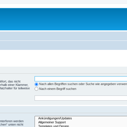
Wort, das nicht
Nach allen Begriffen suchen oder Suche wie angegeben verwe
rhalb einer Klammer,
tzhalter für teilweise
Nach einem Begriff suchen
Unterforen werden
chen“ unten nicht