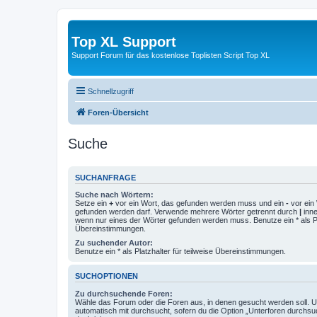
Top XL Support
Support Forum für das kostenlose Toplisten Script Top XL
Schnellzugriff
Foren-Übersicht
Suche
SUCHANFRAGE
Suche nach Wörtern:
Setze ein
+
vor ein Wort, das gefunden werden muss und ein
-
vor ein 
gefunden werden darf. Verwende mehrere Wörter getrennt durch
|
inne
wenn nur eines der Wörter gefunden werden muss. Benutze ein * als Pla
Übereinstimmungen.
Zu suchender Autor:
Benutze ein * als Platzhalter für teilweise Übereinstimmungen.
SUCHOPTIONEN
Zu durchsuchende Foren:
Wähle das Forum oder die Foren aus, in denen gesucht werden soll. 
automatisch mit durchsucht, sofern du die Option „Unterforen durchsu