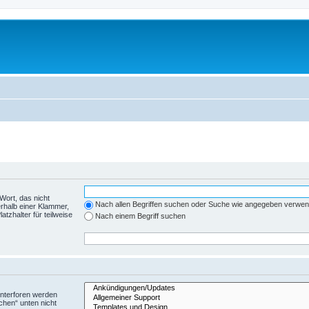
Wort, das nicht
Nach allen Begriffen suchen oder Suche wie angegeben verwe
rhalb einer Klammer,
tzhalter für teilweise
Nach einem Begriff suchen
Unterforen werden
chen“ unten nicht