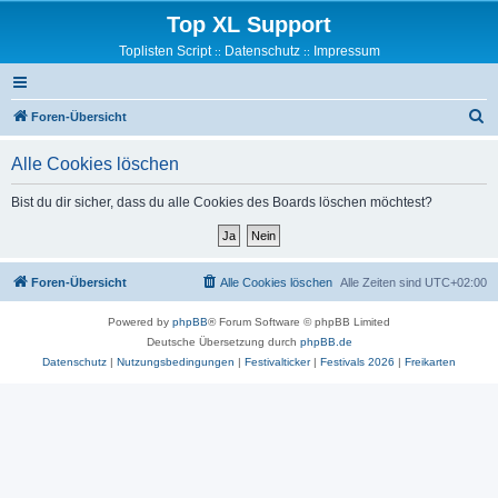
Top XL Support
Toplisten Script
Datenschutz
Impressum
::
::
S
Foren-Übersicht
u
Alle Cookies löschen
c
h
Bist du dir sicher, dass du alle Cookies des Boards löschen möchtest?
e
Foren-Übersicht
Alle Cookies löschen
Alle Zeiten sind
UTC+02:00
Powered by
phpBB
® Forum Software © phpBB Limited
Deutsche Übersetzung durch
phpBB.de
Datenschutz
|
Nutzungsbedingungen
|
Festivalticker
|
Festivals 2026
|
Freikarten