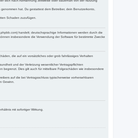
iber dich nach Abmahnung zeitweise oder dauerhaft von der Nutzung
tnis genommen hat. Du gestattest dem Betreiber, dein Benutzerkonto,
ritten Schaden zuzufügen.
w.phpbb.com) handelt; deutschsprachige Informationen werden durch die
e können insbesondere die Verwendung der Software für bestimmte Zwecke
häden, die auf ein vorsätzliches oder grob fahrlässiges Verhalten
undheit und der Verletzung wesentlicher Vertragspflichten
n begrenzt. Dies gilt auch für mittelbare Folgeschäden wie insbesondere
eibers auf die bei Vertragsschluss typischerweise vorhersehbaren
en Gewinn.
ältnis mit sofortiger Wirkung.