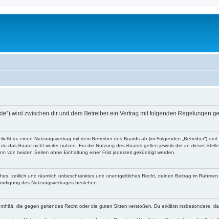
g.de“) wird zwischen dir und dem Betreiber ein Vertrag mit folgenden Regelungen g
chließt du einen Nutzungsvertrag mit dem Betreiber des Boards ab (im Folgenden „Betreiber“) un
du das Board nicht weiter nutzen. Für die Nutzung des Boards gelten jeweils die an dieser Stell
n von beiden Seiten ohne Einhaltung einer Frist jederzeit gekündigt werden.
faches, zeitlich und räumlich unbeschränktes und unentgeltliches Recht, deinen Beitrag im Rahme
Kündigung des Nutzungsvertrages bestehen.
e enthält, die gegen geltendes Recht oder die guten Sitten verstoßen. Du erklärst insbesondere, 