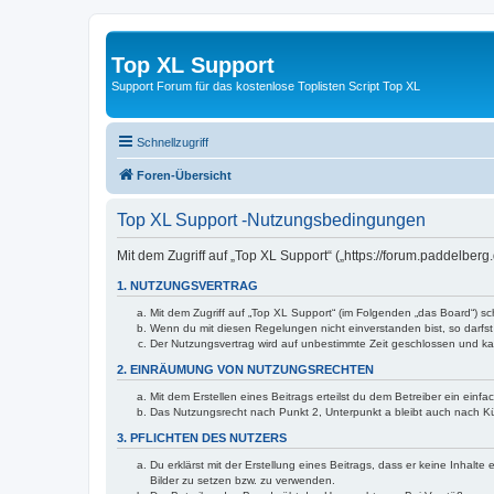
Top XL Support
Support Forum für das kostenlose Toplisten Script Top XL
Schnellzugriff
Foren-Übersicht
Top XL Support -Nutzungsbedingungen
Mit dem Zugriff auf „Top XL Support“ („https://forum.paddelber
1. NUTZUNGSVERTRAG
Mit dem Zugriff auf „Top XL Support“ (im Folgenden „das Board“) s
Wenn du mit diesen Regelungen nicht einverstanden bist, so darfst 
Der Nutzungsvertrag wird auf unbestimmte Zeit geschlossen und kan
2. EINRÄUMUNG VON NUTZUNGSRECHTEN
Mit dem Erstellen eines Beitrags erteilst du dem Betreiber ein ein
Das Nutzungsrecht nach Punkt 2, Unterpunkt a bleibt auch nach 
3. PFLICHTEN DES NUTZERS
Du erklärst mit der Erstellung eines Beitrags, dass er keine Inhalt
Bilder zu setzen bzw. zu verwenden.