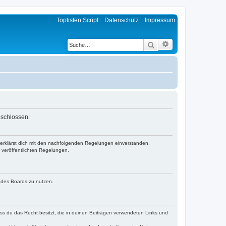
Toplisten Script
Datenschutz
Impressum
::
::
Erweiterte Suche
Suche
eschlossen:
d erklärst dich mit den nachfolgenden Regelungen einverstanden.
e veröffentlichten Regelungen.
n des Boards zu nutzen.
dass du das Recht besitzt, die in deinen Beiträgen verwendeten Links und