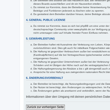
Der Betreiber des Boards übt das Hausrecht aus. Bei Verstößen g
dieses Boards ausschließen und dir ein Hausverbot erteilen.
Du nimmst zur Kenntnis, dass der Betreiber keine Verantwortung für 
Beiträge und Funktionen jederzeit zu löschen oder zu sperren.
Du gestattest dem Betreiber darüber hinaus, deine Beiträge abzuä
4. GENERAL PUBLIC LICENSE
Du nimmst zur Kenntnis, dass es sich bei phpBB um eine unter der 
deutschsprachige Community unter www.phpbb.de zur Verfügung gest
nicht untersagen oder auf Inhalte fremder Foren Einfluss nehmen.
5. GEWÄHRLEISTUNG
Der Betreiber haftet mit Ausnahme der Verletzung von Leben, Körper
zurückzuführen sind. Dies gilt auch für mittelbare Folgeschäden 
Die Haftung ist gegenüber Verbrauchern außer bei vorsätzlichem o
(Kardinalpflichten) auf die bei Vertragsschluss typischerweise vo
entgangenen Gewinn.
Die Haftung ist gegenüber Unternehmern außer bei der Verletzung 
Schäden und im Übrigen der Höhe nach auf die vertragstypischen 
Die Haftungsbegrenzung der Absätze a bis c gilt sinngemäß auch zu
Ansprüche für eine Haftung aus zwingendem nationalem Recht blei
6. ÄNDERUNGSVORBEHALT
Der Betreiber ist berechtigt, die Nutzungsbedingungen und die Dat
Der Nutzer ist berechtigt, den Änderungen zu widersprechen. Im Fa
Die Änderungen gelten als anerkannt und verbindlich, wenn der N
Informationen über den Umgang mit deinen persönlichen Daten 
Zurück zur vorherigen Seite