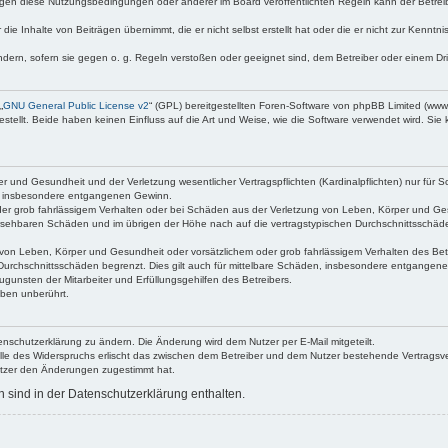
egen diese Nutzungsbedingungen oder anderer im Board veröffentlichten Regeln kann der Betre
die Inhalte von Beiträgen übernimmt, die er nicht selbst erstellt hat oder die er nicht zur Kenn
ndern, sofern sie gegen o. g. Regeln verstoßen oder geeignet sind, dem Betreiber oder einem D
„
GNU General Public License v2
“ (GPL) bereitgestellten Foren-Software von phpBB Limited (ww
ellt. Beide haben keinen Einfluss auf die Art und Weise, wie die Software verwendet wird. Si
 und Gesundheit und der Verletzung wesentlicher Vertragspflichten (Kardinalpflichten) nur für Sc
wie insbesondere entgangenen Gewinn.
der grob fahrlässigem Verhalten oder bei Schäden aus der Verletzung von Leben, Körper und Ges
rhersehbaren Schäden und im übrigen der Höhe nach auf die vertragstypischen Durchschnittsschäde
von Leben, Körper und Gesundheit oder vorsätzlichem oder grob fahrlässigem Verhalten des Betr
Durchschnittsschäden begrenzt. Dies gilt auch für mittelbare Schäden, insbesondere entgangen
gunsten der Mitarbeiter und Erfüllungsgehilfen des Betreibers.
ben unberührt.
enschutzerklärung zu ändern. Die Änderung wird dem Nutzer per E-Mail mitgeteilt.
lle des Widerspruchs erlischt das zwischen dem Betreiber und dem Nutzer bestehende Vertragsverh
utzer den Änderungen zugestimmt hat.
sind in der Datenschutzerklärung enthalten.