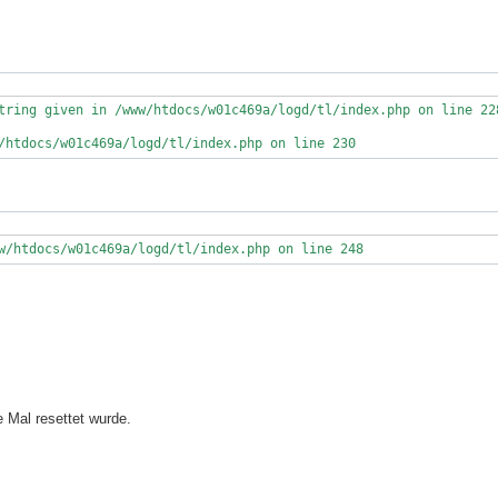
tring given in /www/htdocs/w01c469a/logd/tl/index.php on line 228
/htdocs/w01c469a/logd/tl/index.php on line 230
w/htdocs/w01c469a/logd/tl/index.php on line 248
e Mal resettet wurde.