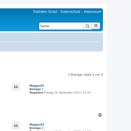
Toplisten Script
Datenschutz
Impressum
::
::
Erweiterte Suche
Suche
3 Beiträge •Seite
1
von
1
Maggan22
Beiträge:
2
Registriert:
Freitag 19. November 2021, 14:10
N
a
c
Maggan22
h
Beiträge:
2