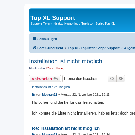
Top XL Support
Support Forum für das kostenlose Toplisten Script Top XL
Schnellzugriff
Foren-Übersicht
Top Xl - Toplisten Script Support
Allgem
Installation ist nicht möglich
Moderator:
Paddelberg
Suche
Erweit
Antworten
Installation ist nicht möglich
B
von
Maggan22
»
Montag 22. November 2021, 12:11
e
i
Hallöchen und danke für das freischalten.
t
r
a
Ich konnte die Liste nicht installieren, hab es jetzt doch g
g
Re: Installation ist nicht möglich
B
von
Maggan22
»
Montag 22. November 2021, 12:34