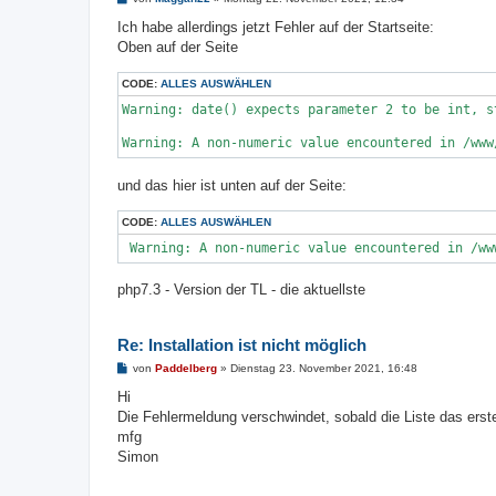
e
i
Ich habe allerdings jetzt Fehler auf der Startseite:
t
Oben auf der Seite
r
a
g
CODE:
ALLES AUSWÄHLEN
Warning: date() expects parameter 2 to be int, s
Warning: A non-numeric value encountered in /www
und das hier ist unten auf der Seite:
CODE:
ALLES AUSWÄHLEN
 Warning: A non-numeric value encountered in /ww
php7.3 - Version der TL - die aktuellste
Re: Installation ist nicht möglich
B
von
Paddelberg
»
Dienstag 23. November 2021, 16:48
e
i
Hi
t
Die Fehlermeldung verschwindet, sobald die Liste das erst
r
a
mfg
g
Simon