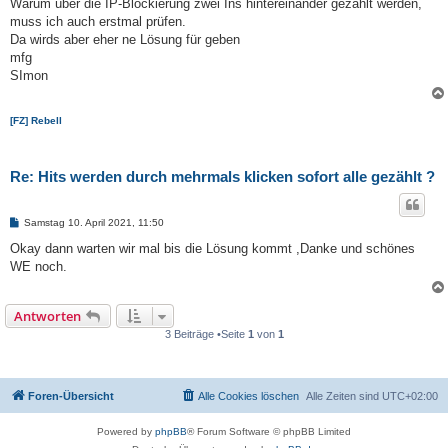
Warum über die IP-Blockierung zwei Ins hintereinander gezählt werden,
muss ich auch erstmal prüfen.
Da wirds aber eher ne Lösung für geben
mfg
SImon
[FZ] Rebell
Re: Hits werden durch mehrmals klicken sofort alle gezählt ?
B
Samstag 10. April 2021, 11:50
e
i
Okay dann warten wir mal bis die Lösung kommt ,Danke und schönes
t
WE noch.
r
a
g
Antworten
3 Beiträge •Seite
1
von
1
Foren-Übersicht
Alle Cookies löschen
Alle Zeiten sind
UTC+02:00
Powered by
phpBB
® Forum Software © phpBB Limited