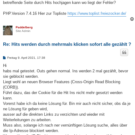
betreffende Seite durch Hits hochjagen kann wo liegt der Fehler?
PHP.Version 7.4.16 Hier zur Topliste
https://www.toplist.freiezocker.de/
Paddelberg
Site Admin
Re: Hits werden durch mehrmals klicken sofort alle gezählt ?
B
Freitag 9. April 2021, 17:38
e
i
Hi
t
habs mal getestet. Outs gehen normal. Ins werden 2 mal gezählt, bevor
r
a
sie geblockt werden.
g
Liegt wohl an neuen Browser Features (Cross-Origin Read Blocking
(CORB)).
Führt dazu, das der Cookie für die Hit Ins nicht mehr gesetzt werden
kann.
Vorerst habe ich da keine Lösung für. Bin mir auch nicht sicher, obs da je
ne Lösung für geben wird,
ausser auf die direkten Links zu verzichten und wieder mit
Weiterleitungen zu arbeiten.
Muss also, solange ich nach ner vernünftigen Lösung suche, alles über
die Ip-Adresse blockiert werden.