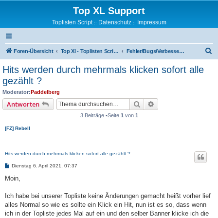
Top XL Support
Toplisten Script
Datenschutz
Impressum
::
::
S
Foren-Übersicht
Top Xl - Toplisten Script Support
Fehler/Bugs/Verbesserungsvorschläge
u
Hits werden durch mehrmals klicken sofort alle
c
gezählt ?
h
Moderator:
Paddelberg
e
Suche
Erweiterte Suche
Antworten
3 Beiträge •Seite
1
von
1
[FZ] Rebell
Hits werden durch mehrmals klicken sofort alle gezählt ?
B
Dienstag 6. April 2021, 07:37
e
i
Moin,
t
r
a
Ich habe bei unserer Topliste keine Änderungen gemacht heißt vorher lief
g
alles Normal so wie es sollte ein Klick ein Hit, nun ist es so, dass wenn
ich in der Topliste jedes Mal auf ein und den selber Banner klicke ich die